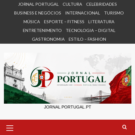
Skip
JORNAL PORTUGAL
CULTURA
CELEBRIDADES
to
BUSINESS E NEGÓCIOS
INTERNACIONAL
TURISMO
content
MÚSICA
ESPORTE – FITNESS
LITERATURA
ENTRETENIMENTO
TECNOLOGIA – DIGITAL
GASTRONOMIA
ESTILO – FASHION
JORNAL PORTUGAL.PT
Primary
Menu