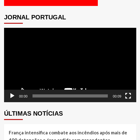
JORNAL PORTUGAL
Tocador
de
vídeo
00:00
00:09
ÚLTIMAS NOTÍCIAS
França intensifica combate aos incêndios após mais de
400 detenções e área ardida sem precedentes