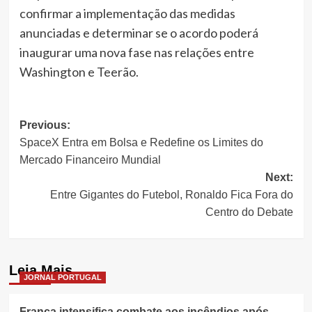
confirmar a implementação das medidas
anunciadas e determinar se o acordo poderá
inaugurar uma nova fase nas relações entre
Washington e Teerão.
Post
Previous:
SpaceX Entra em Bolsa e Redefine os Limites do
navigation
Mercado Financeiro Mundial
Next:
Entre Gigantes do Futebol, Ronaldo Fica Fora do
Centro do Debate
Leia Mais
JORNAL PORTUGAL
França intensifica combate aos incêndios após