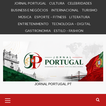
Skip
JORNAL PORTUGAL
CULTURA
CELEBRIDADES
to
BUSINESS E NEGÓCIOS
INTERNACIONAL
TURISMO
content
MÚSICA
ESPORTE – FITNESS
LITERATURA
ENTRETENIMENTO
TECNOLOGIA – DIGITAL
GASTRONOMIA
ESTILO – FASHION
JORNAL PORTUGAL.PT
Primary
Menu