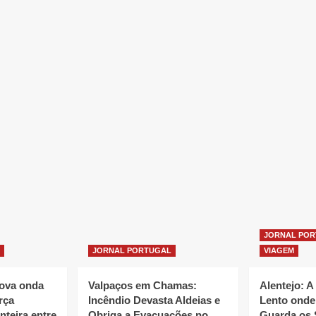
JORNAL PO
JORNAL PORTUGAL
VIAGEM
nova onda
Valpaços em Chamas:
Alentejo: A
rça
Incêndio Devasta Aldeias e
Lento onde
nteira entre
Obriga a Evacuações no
Guarda os 