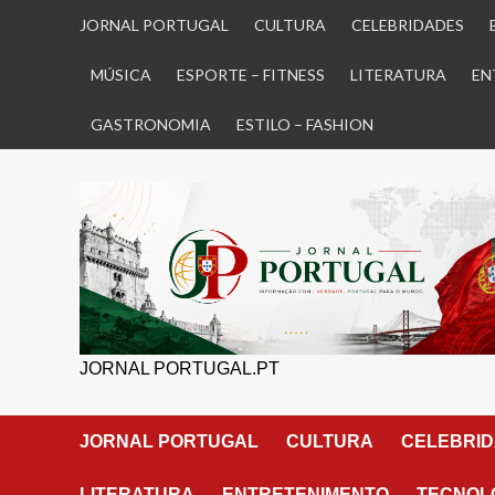
Skip
JORNAL PORTUGAL
CULTURA
CELEBRIDADES
to
content
MÚSICA
ESPORTE – FITNESS
LITERATURA
EN
GASTRONOMIA
ESTILO – FASHION
JORNAL PORTUGAL.PT
JORNAL PORTUGAL
CULTURA
CELEBRI
LITERATURA
ENTRETENIMENTO
TECNOLO