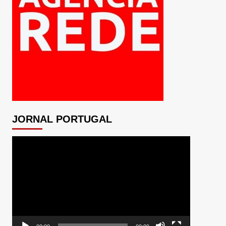
JORNAL PORTUGAL
Tocador
de
vídeo