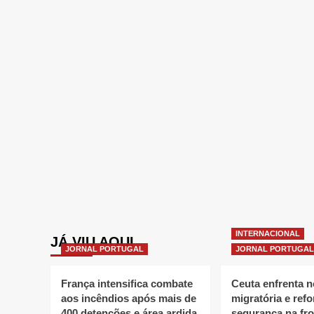
INTERNACIONAL
JÁ VIU AQUI
JORNAL PORTUGAL
JORNAL PORTUGAL
França intensifica combate
Ceuta enfrenta 
aos incêndios após mais de
migratória e refo
400 detenções e área ardida
segurança na fro