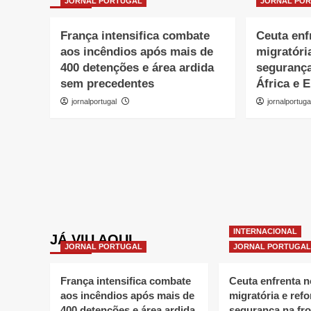
JORNAL PORTUGAL
JORNAL PO
França intensifica combate
Ceuta enf
aos incêndios após mais de
migratóri
400 detenções e área ardida
segurança
sem precedentes
África e 
jornalportugal
jornalportuga
INTERNACIONAL
JÁ VIU AQUI
JORNAL PORTUGAL
JORNAL PORTUGAL
França intensifica combate
Ceuta enfrenta 
aos incêndios após mais de
migratória e refo
400 detenções e área ardida
segurança na fro