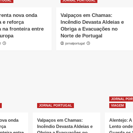
RTUGAL
JORNAL PORTUGAL
renta nova onda
Valpaços em Chamas:
a e reforça
Incêndio Devasta Aldeias e
 na fronteira entre
Obriga a Evacuações no
Europa
Norte de Portugal
l
jornalportugal
JORNAL PO
JORNAL PORTUGAL
VIAGEM
nova onda
Valpaços em Chamas:
Alentejo: A
rça
Incêndio Devasta Aldeias e
Lento onde
nteira entre
Obriga a Evacuações no
Guarda os 