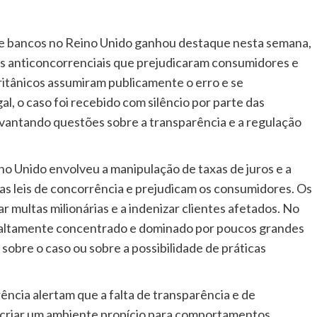
e bancos no Reino Unido ganhou destaque nesta semana,
cas anticoncorrenciais que prejudicaram consumidores e
itânicos assumiram publicamente o erro e se
, o caso foi recebido com silêncio por parte das
 levantando questões sobre a transparência e a regulação
eino Unido envolveu a manipulação de taxas de juros e a
m as leis de concorrência e prejudicam os consumidores. Os
multas milionárias e a indenizar clientes afetados. No
é altamente concentrado e dominado por poucos grandes
sobre o caso ou sobre a possibilidade de práticas
ência alertam que a falta de transparência e de
e criar um ambiente propício para comportamentos