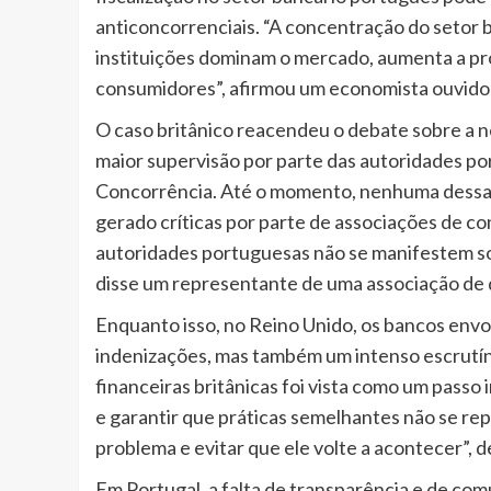
anticoncorrenciais. “A concentração do setor 
instituições dominam o mercado, aumenta a pro
consumidores”, afirmou um economista ouvido
O caso britânico reacendeu o debate sobre a 
maior supervisão por parte das autoridades po
Concorrência. Até o momento, nenhuma dessas
gerado críticas por parte de associações de c
autoridades portuguesas não se manifestem so
disse um representante de uma associação de
Enquanto isso, no Reino Unido, os bancos envo
indenizações, mas também um intenso escrutínio
financeiras britânicas foi vista como um pass
e garantir que práticas semelhantes não se repi
problema e evitar que ele volte a acontecer”, d
Em Portugal, a falta de transparência e de com