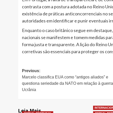
contrasta com a postura adotada no Reino Unido
existência de práticas anticoncorrenciais no s
autoridades em identificar e punir eventuais ir
Enquanto o caso britânico segue em destaque,
nacionais se manifestem e tomem medidas para
forma justa e transparente. A lição do Reino U
corretivas são essenciais para proteger os con
Post
Previous:
Marcelo classifica EUA como “antigos aliados” e
navigation
questiona seriedade da NATO em relação à guerra
Ucrânia
INTERNACIO
Leia Mais