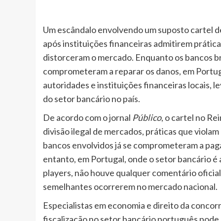
Um escândalo envolvendo um suposto cartel d
após instituições financeiras admitirem práti
distorceram o mercado. Enquanto os bancos br
comprometeram a reparar os danos, em Portugal
autoridades e instituições financeiras locais,
do setor bancário no país.
De acordo com o jornal
Público
, o cartel no R
divisão ilegal de mercados, práticas que viola
bancos envolvidos já se comprometeram a pagar 
entanto, em Portugal, onde o setor bancário 
players, não houve qualquer comentário oficial 
semelhantes ocorrerem no mercado nacional.
Especialistas em economia e direito da concorr
fiscalização no setor bancário português pod