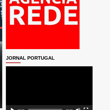
JORNAL PORTUGAL
Tocador
de
vídeo