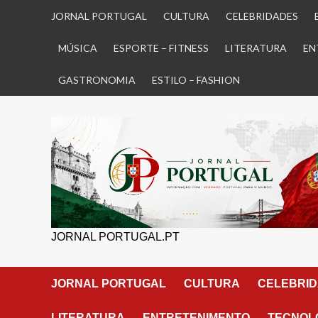
Skip
JORNAL PORTUGAL
CULTURA
CELEBRIDADES
to
content
MÚSICA
ESPORTE – FITNESS
LITERATURA
EN
GASTRONOMIA
ESTILO – FASHION
JORNAL PORTUGAL.PT
JORNAL PORTUGAL
CULTURA
CELEBRI
LITERATURA
ENTRETENIMENTO
TECNOLO