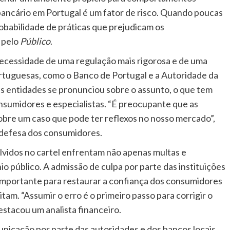
bancário em Portugal é um fator de risco. Quando poucas
babilidade de práticas que prejudicam os
 pelo
Público
.
necessidade de uma regulação mais rigorosa e de uma
rtuguesas, como o Banco de Portugal e a Autoridade da
 entidades se pronunciou sobre o assunto, o que tem
onsumidores e especialistas. “É preocupante que as
bre um caso que pode ter reflexos no nosso mercado”,
 defesa dos consumidores.
lvidos no cartel enfrentam não apenas multas e
 público. A admissão de culpa por parte das instituições
o importante para restaurar a confiança dos consumidores
tam. “Assumir o erro é o primeiro passo para corrigir o
estacou um analista financeiro.
unicação por parte das autoridades e dos bancos locais