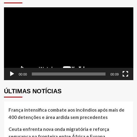
Tocador
de
vídeo
00:00
00:09
ÚLTIMAS NOTÍCIAS
França intensifica combate aos incêndios após mais de
400 detenções e área ardida sem precedentes
Ceuta enfrenta nova onda migratória e reforça
segurança na fronteira entre África e Europa