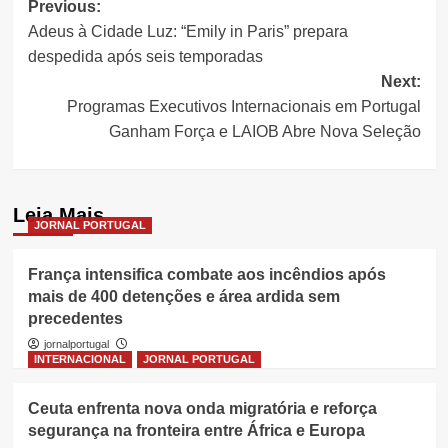
Post
Previous:
Adeus à Cidade Luz: “Emily in Paris” prepara
navigation
despedida após seis temporadas
Next:
Programas Executivos Internacionais em Portugal
Ganham Força e LAIOB Abre Nova Seleção
Leia Mais
JORNAL PORTUGAL
França intensifica combate aos incêndios após
mais de 400 detenções e área ardida sem
precedentes
jornalportugal
INTERNACIONAL
JORNAL PORTUGAL
Ceuta enfrenta nova onda migratória e reforça
segurança na fronteira entre África e Europa