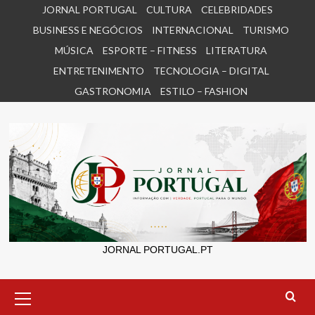
Skip
JORNAL PORTUGAL
CULTURA
CELEBRIDADES
to
BUSINESS E NEGÓCIOS
INTERNACIONAL
TURISMO
content
MÚSICA
ESPORTE – FITNESS
LITERATURA
ENTRETENIMENTO
TECNOLOGIA – DIGITAL
GASTRONOMIA
ESTILO – FASHION
JORNAL PORTUGAL.PT
Primary
Menu