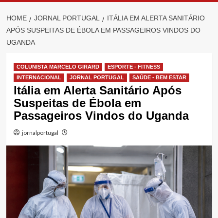
HOME
JORNAL PORTUGAL
ITÁLIA EM ALERTA SANITÁRIO
APÓS SUSPEITAS DE ÉBOLA EM PASSAGEIROS VINDOS DO
UGANDA
COLUNISTA MARCELO GIRARD
ESPORTE - FITNESS
INTERNACIONAL
JORNAL PORTUGAL
SAÚDE - BEM ESTAR
Itália em Alerta Sanitário Após
Suspeitas de Ébola em
Passageiros Vindos do Uganda
jornalportugal