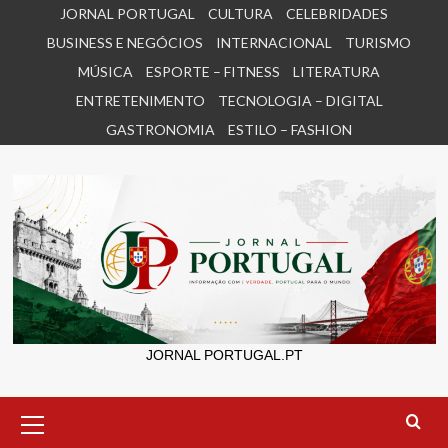
Skip
JORNAL PORTUGAL
CULTURA
CELEBRIDADES
to
BUSINESS E NEGÓCIOS
INTERNACIONAL
TURISMO
content
MÚSICA
ESPORTE – FITNESS
LITERATURA
ENTRETENIMENTO
TECNOLOGIA – DIGITAL
GASTRONOMIA
ESTILO – FASHION
JORNAL PORTUGAL.PT
Primary
Menu