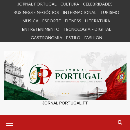
Skip
JORNAL PORTUGAL
CULTURA
CELEBRIDADES
to
BUSINESS E NEGÓCIOS
INTERNACIONAL
TURISMO
content
MÚSICA
ESPORTE – FITNESS
LITERATURA
ENTRETENIMENTO
TECNOLOGIA – DIGITAL
GASTRONOMIA
ESTILO – FASHION
JORNAL PORTUGAL.PT
Primary
Menu