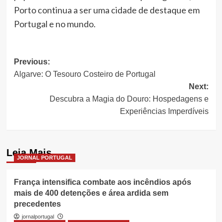
Porto continua a ser uma cidade de destaque em
Portugal e no mundo.
Post
Previous:
Algarve: O Tesouro Costeiro de Portugal
navigation
Next:
Descubra a Magia do Douro: Hospedagens e
Experiências Imperdíveis
Leia Mais
JORNAL PORTUGAL
França intensifica combate aos incêndios após
mais de 400 detenções e área ardida sem
precedentes
jornalportugal