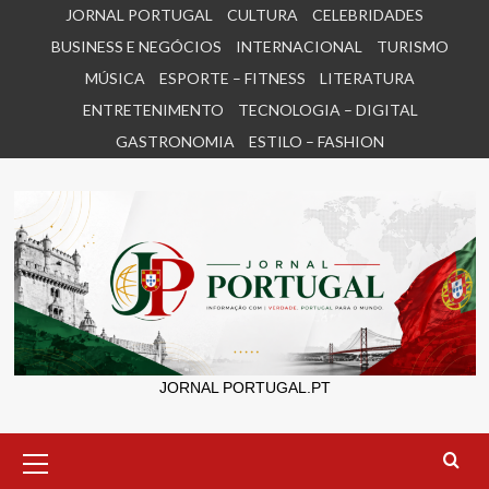
Skip
JORNAL PORTUGAL
CULTURA
CELEBRIDADES
to
BUSINESS E NEGÓCIOS
INTERNACIONAL
TURISMO
content
MÚSICA
ESPORTE – FITNESS
LITERATURA
ENTRETENIMENTO
TECNOLOGIA – DIGITAL
GASTRONOMIA
ESTILO – FASHION
JORNAL PORTUGAL.PT
Primary
Menu