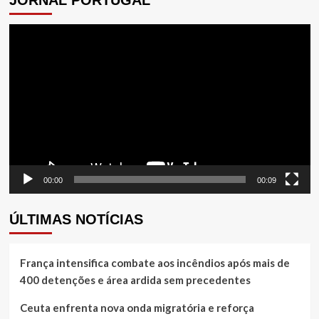
JORNAL PORTUGAL
Tocador
de
vídeo
00:00
00:09
ÚLTIMAS NOTÍCIAS
França intensifica combate aos incêndios após mais de
400 detenções e área ardida sem precedentes
Ceuta enfrenta nova onda migratória e reforça