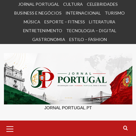
Skip
JORNAL PORTUGAL
CULTURA
CELEBRIDADES
to
BUSINESS E NEGÓCIOS
INTERNACIONAL
TURISMO
content
MÚSICA
ESPORTE – FITNESS
LITERATURA
ENTRETENIMENTO
TECNOLOGIA – DIGITAL
GASTRONOMIA
ESTILO – FASHION
JORNAL PORTUGAL.PT
Primary
Menu