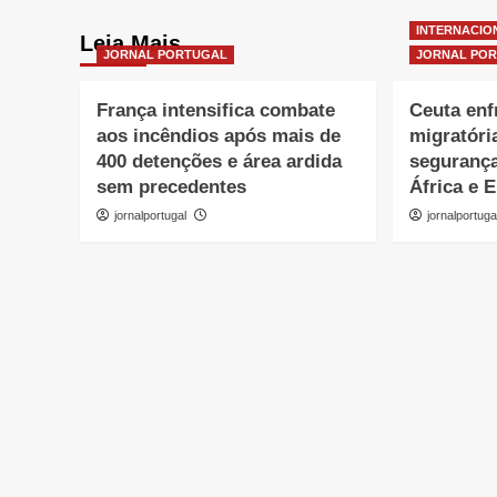
INTERNACIO
Leia Mais
JORNAL PORTUGAL
JORNAL PO
França intensifica combate
Ceuta enf
aos incêndios após mais de
migratóri
400 detenções e área ardida
segurança
sem precedentes
África e 
jornalportugal
jornalportuga