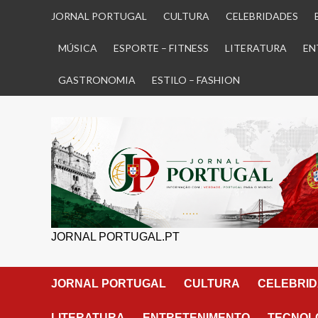
Skip
JORNAL PORTUGAL
CULTURA
CELEBRIDADES
to
content
MÚSICA
ESPORTE – FITNESS
LITERATURA
EN
GASTRONOMIA
ESTILO – FASHION
JORNAL PORTUGAL.PT
JORNAL PORTUGAL
CULTURA
CELEBRI
LITERATURA
ENTRETENIMENTO
TECNOLO