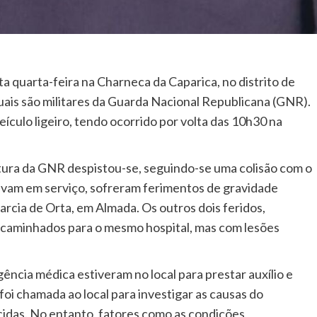
a quarta-feira na Charneca da Caparica, no distrito de
quais são militares da Guarda Nacional Republicana (GNR).
ículo ligeiro, tendo ocorrido por volta das 10h30 na
tura da GNR despistou-se, seguindo-se uma colisão com o
avam em serviço, sofreram ferimentos de gravidade
rcia de Orta, em Almada. Os outros dois feridos,
ncaminhados para o mesmo hospital, mas com lesões
ncia médica estiveram no local para prestar auxílio e
a foi chamada ao local para investigar as causas do
cidas. No entanto, fatores como as condições