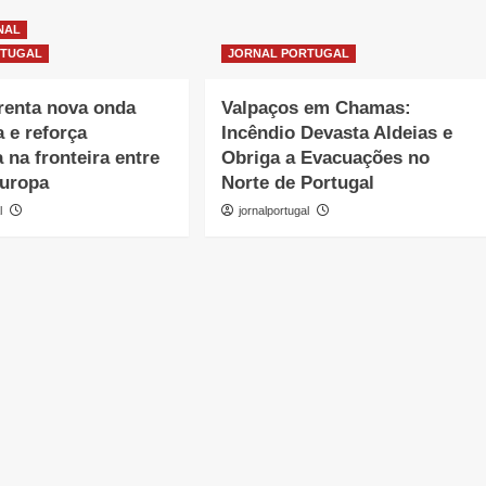
NAL
RTUGAL
JORNAL PORTUGAL
renta nova onda
Valpaços em Chamas:
a e reforça
Incêndio Devasta Aldeias e
 na fronteira entre
Obriga a Evacuações no
Europa
Norte de Portugal
l
jornalportugal