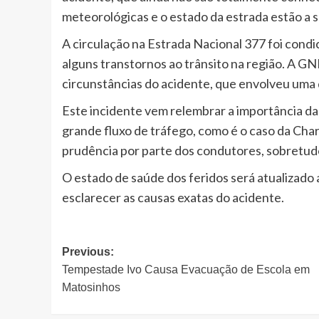
meteorológicas e o estado da estrada estão a s
A circulação na Estrada Nacional 377 foi cond
alguns transtornos ao trânsito na região. A GN
circunstâncias do acidente, que envolveu uma d
Este incidente vem relembrar a importância da
grande fluxo de tráfego, como é o caso da Cha
prudência por parte dos condutores, sobretud
O estado de saúde dos feridos será atualizado 
esclarecer as causas exatas do acidente.
Post
Previous:
Tempestade Ivo Causa Evacuação de Escola em
navigation
Matosinhos