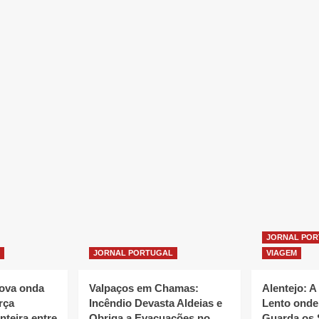
JORNAL PO
JORNAL PORTUGAL
VIAGEM
nova onda
Valpaços em Chamas:
Alentejo: A
rça
Incêndio Devasta Aldeias e
Lento onde
nteira entre
Obriga a Evacuações no
Guarda os 