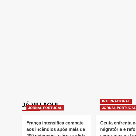
INTERNACIONAL
JÁ VIU AQUI
JORNAL PORTUGAL
JORNAL PORTUGAL
França intensifica combate
Ceuta enfrenta 
aos incêndios após mais de
migratória e refo
400 detenções e área ardida
segurança na fro