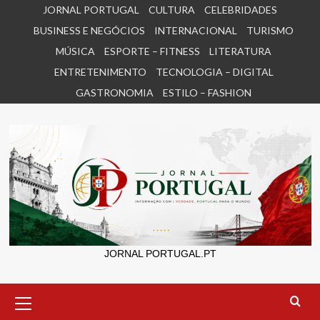
Skip
JORNAL PORTUGAL
CULTURA
CELEBRIDADES
to
BUSINESS E NEGÓCIOS
INTERNACIONAL
TURISMO
content
MÚSICA
ESPORTE – FITNESS
LITERATURA
ENTRETENIMENTO
TECNOLOGIA – DIGITAL
GASTRONOMIA
ESTILO – FASHION
JORNAL PORTUGAL.PT
Primary
Menu