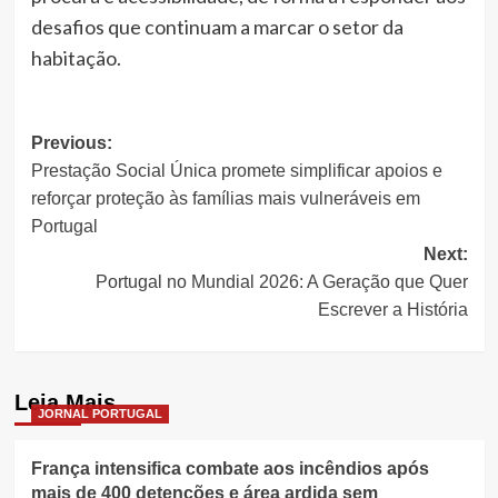
desafios que continuam a marcar o setor da
habitação.
Post
Previous:
Prestação Social Única promete simplificar apoios e
navigation
reforçar proteção às famílias mais vulneráveis em
Portugal
Next:
Portugal no Mundial 2026: A Geração que Quer
Escrever a História
Leia Mais
JORNAL PORTUGAL
França intensifica combate aos incêndios após
mais de 400 detenções e área ardida sem