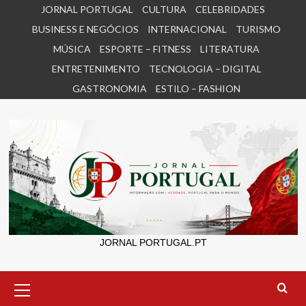
Skip
JORNAL PORTUGAL
CULTURA
CELEBRIDADES
to
BUSINESS E NEGÓCIOS
INTERNACIONAL
TURISMO
content
MÚSICA
ESPORTE – FITNESS
LITERATURA
ENTRETENIMENTO
TECNOLOGIA – DIGITAL
GASTRONOMIA
ESTILO – FASHION
JORNAL PORTUGAL.PT
Primary
Menu