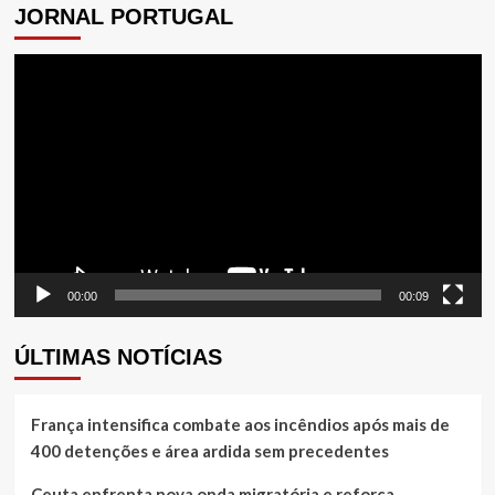
JORNAL PORTUGAL
Tocador
de
vídeo
00:00
00:09
ÚLTIMAS NOTÍCIAS
França intensifica combate aos incêndios após mais de
400 detenções e área ardida sem precedentes
Ceuta enfrenta nova onda migratória e reforça