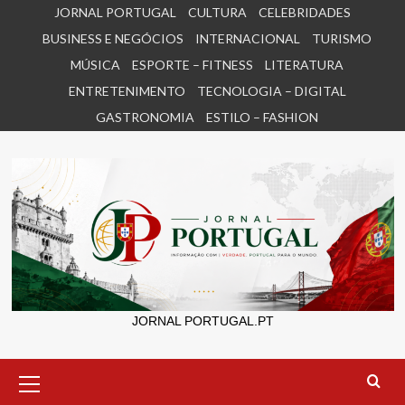
Skip
JORNAL PORTUGAL
CULTURA
CELEBRIDADES
to
BUSINESS E NEGÓCIOS
INTERNACIONAL
TURISMO
content
MÚSICA
ESPORTE – FITNESS
LITERATURA
ENTRETENIMENTO
TECNOLOGIA – DIGITAL
GASTRONOMIA
ESTILO – FASHION
JORNAL PORTUGAL.PT
Primary
Menu