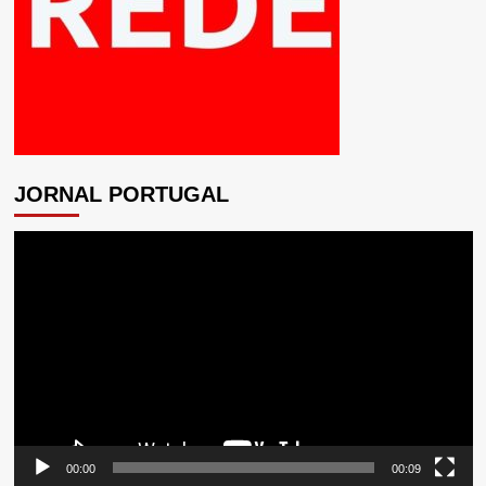
JORNAL PORTUGAL
Tocador
de
vídeo
00:00
00:09