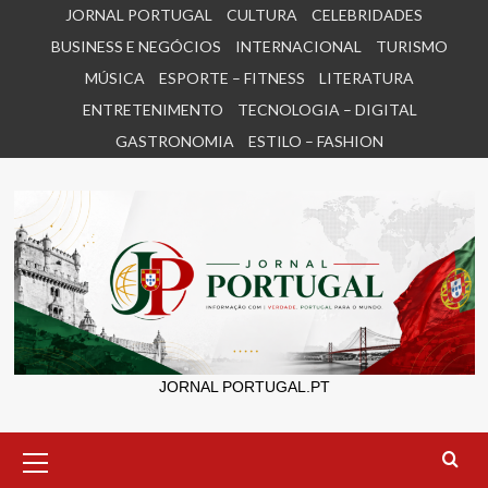
Skip
JORNAL PORTUGAL
CULTURA
CELEBRIDADES
to
BUSINESS E NEGÓCIOS
INTERNACIONAL
TURISMO
content
MÚSICA
ESPORTE – FITNESS
LITERATURA
ENTRETENIMENTO
TECNOLOGIA – DIGITAL
GASTRONOMIA
ESTILO – FASHION
JORNAL PORTUGAL.PT
Primary
Menu