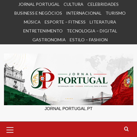
Skip
JORNAL PORTUGAL
CULTURA
CELEBRIDADES
to
BUSINESS E NEGÓCIOS
INTERNACIONAL
TURISMO
content
MÚSICA
ESPORTE – FITNESS
LITERATURA
ENTRETENIMENTO
TECNOLOGIA – DIGITAL
GASTRONOMIA
ESTILO – FASHION
JORNAL PORTUGAL.PT
Primary
Menu