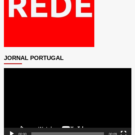
JORNAL PORTUGAL
Tocador
de
vídeo
00:00
00:09