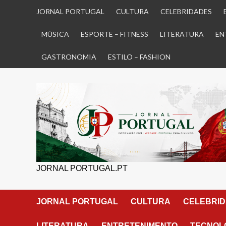
Skip
JORNAL PORTUGAL
CULTURA
CELEBRIDADES
to
content
MÚSICA
ESPORTE – FITNESS
LITERATURA
EN
GASTRONOMIA
ESTILO – FASHION
JORNAL PORTUGAL.PT
JORNAL PORTUGAL
CULTURA
CELEBRI
LITERATURA
ENTRETENIMENTO
TECNOLO