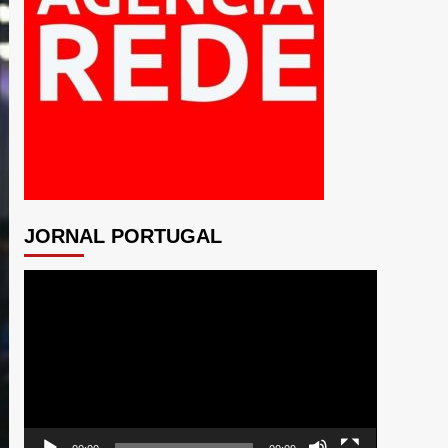
JORNAL PORTUGAL
Tocador
de
vídeo