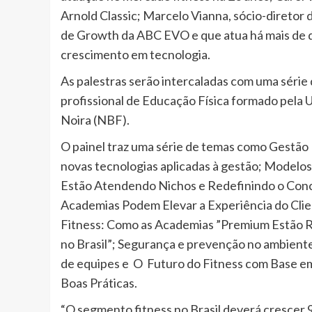
Arnold Classic; Marcelo Vianna, sócio-diret
de Growth da ABC EVO e que atua há mais de d
crescimento em tecnologia.
As palestras serão intercaladas com uma sér
profissional de Educação Física formado pela 
Noira (NBF).
O painel traz uma série de temas como Gestão E
novas tecnologias aplicadas à gestão; Modelo
Estão Atendendo Nichos e Redefinindo o Conc
Academias Podem Elevar a Experiência do Clie
Fitness: Como as Academias ”Premium Estão Re
no Brasil”; Segurança e prevenção no ambient
de equipes e O Futuro do Fitness com Base em
Boas Práticas.
“O segmento fitness no Brasil deverá crescer