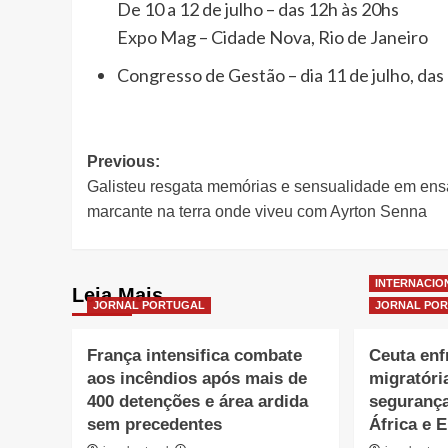
De 10 a 12 de julho – das 12h às 20hs
Expo Mag – Cidade Nova, Rio de Janeiro
Congresso de Gestão – dia 11 de julho, das
Post
Previous:
Galisteu resgata memórias e sensualidade em ens
navigation
marcante na terra onde viveu com Ayrton Senna
INTERNACIO
Leia Mais
JORNAL PORTUGAL
JORNAL PO
França intensifica combate
Ceuta enf
aos incêndios após mais de
migratóri
400 detenções e área ardida
segurança
sem precedentes
África e 