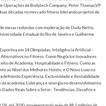
or de Operações da Bodytech Company; Peter Thomas,VP
uas décadas no mercado fitness liderando projetos de
ie de mesas redondas com moderação de Dudu Netto,
Universidade Estadual do Rio de Janeiro e Guilherme
sportiva em 14 Olimpíadas; Inteligência Artificial –
s Alternativos no Fitness: Como Negócios Inovadores
eito de Academia; Hospitalidade e Fitness: Como as
nte ao Nível dos Melhores Hotéis; e O Novo Luxo no
definindo Experiência, Exclusividade e Rentabilidade
e da academia, Liderança e sinergia no desenvolvimento
 Dados Reais Sobre o Setor : Tendências, Desafios e
 9,5% até 2030, movimentando mais de 88,5 milhões de