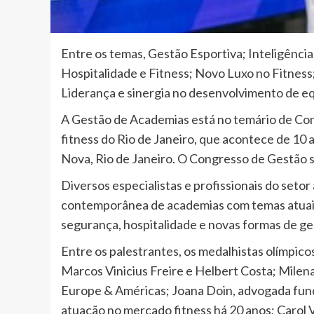
Entre os temas, Gestão Esportiva; Inteligência 
Hospitalidade e Fitness; Novo Luxo no Fitnes
Liderança e sinergia no desenvolvimento de e
A Gestão de Academias está no temário de Co
fitness do Rio de Janeiro, que acontece de 10 
Nova, Rio de Janeiro. O Congresso de Gestão ser
Diversos especialistas e profissionais do seto
contemporânea de academias com temas atuais 
segurança, hospitalidade e novas formas de ger
Entre os palestrantes, os medalhistas olímpico
Marcos Vinicius Freire e Helbert Costa; Milena
Europe & Américas; Joana Doin, advogada fun
atuação no mercado fitness há 20 anos; Carol 