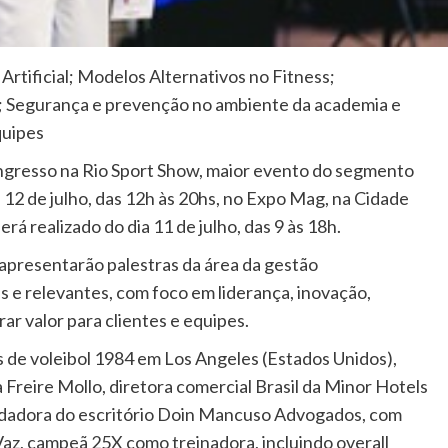
Artificial; Modelos Alternativos no Fitness;
s; Segurança e prevenção no ambiente da academia e
quipes
ngresso na Rio Sport Show, maior evento do segmento
a 12 de julho, das 12h às 20hs, no Expo Mag, na Cidade
á realizado do dia 11 de julho, das 9 às 18h.
r apresentarão palestras da área da gestão
e relevantes, com foco em liderança, inovação,
ar valor para clientes e equipes.
s de voleibol 1984 em Los Angeles (Estados Unidos),
 Freire Mollo, diretora comercial Brasil da Minor Hotels
dadora do escritório Doin Mancuso Advogados, com
Vaz, campeã 25X como treinadora, incluindo overall