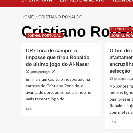
HOME
CRISTIANO RONALDO
Cristiano Rona
ESPORTE - F
JORNAL PORTUGAL
JORNAL PO
CR7 fora de campo: o
O fim de
impasse que tirou Ronaldo
afastamen
do último jogo do Al-Nassr
encruzilh
selecção
jornalportugal
Em mais um capítulo inesperado na
jornalportuga
carreira de Cristiano Ronaldo, o
No panorama 
avançado português não alinhou no
poucas figur
mais recente jogo do...
omnipresent
Ronaldo, cuja
Read
Leia
com metas at
more
about
Read
Leia
CR7
more
fora
about