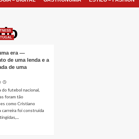
ldo
ITNESS
RTUGAL
 uma era —
to de uma lenda e a
ada de uma
l
do futebol nacional,
as foram tão
es como Cristiano
 carreira foi construída
ingidas,...