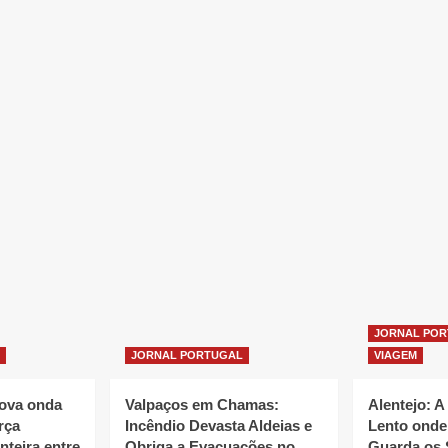
JORNAL PO
JORNAL PORTUGAL
VIAGEM
nova onda
Valpaços em Chamas:
Alentejo: A
rça
Incêndio Devasta Aldeias e
Lento onde
nteira entre
Obriga a Evacuações no
Guarda os 