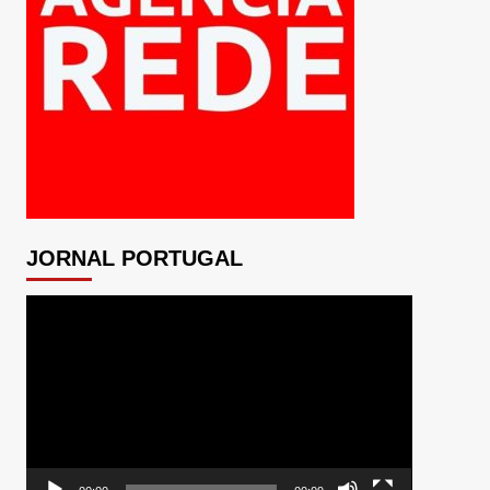
JORNAL PORTUGAL
Tocador
de
vídeo