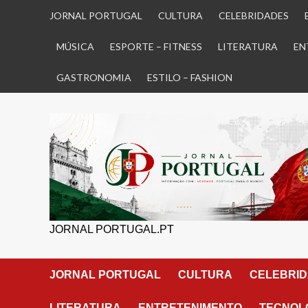
Skip
JORNAL PORTUGAL
CULTURA
CELEBRIDADES
to
content
MÚSICA
ESPORTE – FITNESS
LITERATURA
EN
GASTRONOMIA
ESTILO – FASHION
JORNAL PORTUGAL.PT
JORNAL PORTUGAL
CULTURA
CELEBRI
LITERATURA
ENTRETENIMENTO
TECNOLO