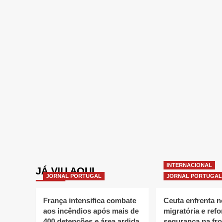
INTERNACIONAL
JÁ VIU AQUI
JORNAL PORTUGAL
JORNAL PORTUGAL
França intensifica combate
Ceuta enfrenta 
aos incêndios após mais de
migratória e refo
400 detenções e área ardida
segurança na fro