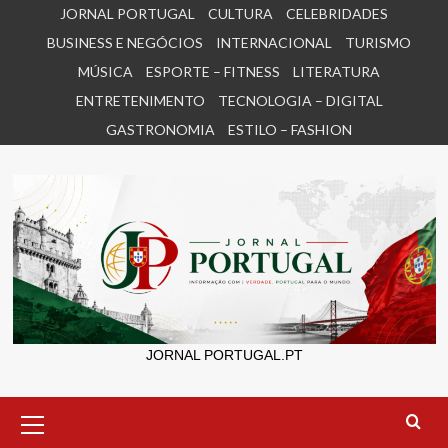
Skip
JORNAL PORTUGAL
CULTURA
CELEBRIDADES
to
BUSINESS E NEGÓCIOS
INTERNACIONAL
TURISMO
content
MÚSICA
ESPORTE – FITNESS
LITERATURA
ENTRETENIMENTO
TECNOLOGIA – DIGITAL
GASTRONOMIA
ESTILO – FASHION
JORNAL PORTUGAL.PT
Primary
Menu