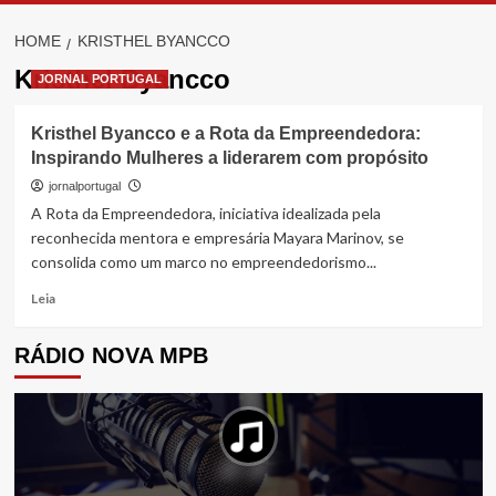
HOME
KRISTHEL BYANCCO
Kristhel Byancco
JORNAL PORTUGAL
Kristhel Byancco e a Rota da Empreendedora:
Inspirando Mulheres a liderarem com propósito
jornalportugal
A Rota da Empreendedora, iniciativa idealizada pela
reconhecida mentora e empresária Mayara Marinov, se
consolida como um marco no empreendedorismo...
Read
Leia
more
about
RÁDIO NOVA MPB
Kristhel
Byancco
e
a
Rota
da
Empreendedora: