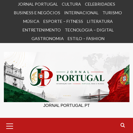
Skip
JORNAL PORTUGAL
CULTURA
CELEBRIDADES
to
BUSINESS E NEGÓCIOS
INTERNACIONAL
TURISMO
content
MÚSICA
ESPORTE – FITNESS
LITERATURA
ENTRETENIMENTO
TECNOLOGIA – DIGITAL
GASTRONOMIA
ESTILO – FASHION
JORNAL PORTUGAL.PT
Primary
Menu