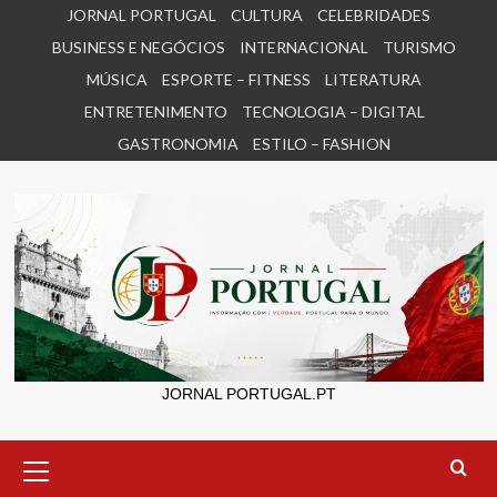
Skip
JORNAL PORTUGAL
CULTURA
CELEBRIDADES
to
BUSINESS E NEGÓCIOS
INTERNACIONAL
TURISMO
content
MÚSICA
ESPORTE – FITNESS
LITERATURA
ENTRETENIMENTO
TECNOLOGIA – DIGITAL
GASTRONOMIA
ESTILO – FASHION
JORNAL PORTUGAL.PT
Primary
Menu