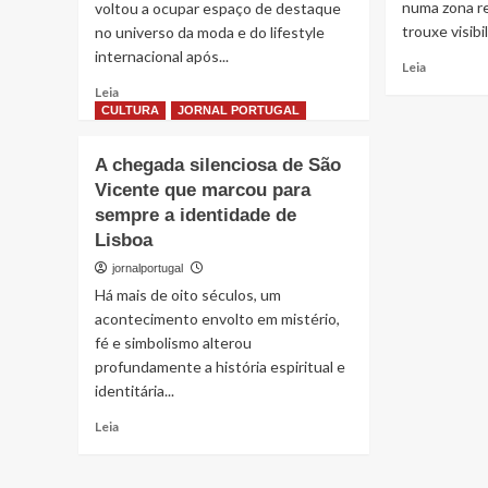
produção
numa zona re
com
voltou a ocupar espaço de destaque
nacional
o
trouxe visibi
no universo da moda e do lifestyle
de
Real
internacional após...
Read
Leia
drones
Madrid
more
Read
e
Leia
about
more
represent
CULTURA
JORNAL PORTUGAL
Entre
about
futuro
o
Luxo
promisso
A chegada silenciosa de São
luxo
absoluto
Vicente que marcou para
e
em
o
sempre a identidade de
cena
silêncio:
pública:
Lisboa
a
Georgina
jornalportugal
decisão
Rodríguez
de
Há mais de oito séculos, um
e
abandona
o
acontecimento envolto em mistério,
uma
poder
fé e simbolismo alterou
mansão
simbólico
profundamente a história espiritual e
em
da
identitária...
Cascais
exclusividade
Read
Leia
more
about
A