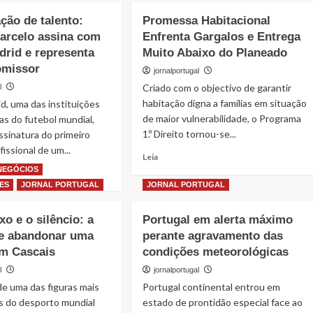
inspira
ção de talento:
Promessa Habitacional
nova
Marcelo assina com
Enfrenta Gargalos e Entrega
edição
do
drid e representa
Muito Abaixo do Planeado
Around
omissor
jornalportugal
Classic
Criado com o objectivo de garantir
l
e
habitação digna a famílias em situação
reafirma
d, uma das instituições
Lisboa
de maior vulnerabilidade, o Programa
sas do futebol mundial,
no
1.º Direito tornou-se...
ssinatura do primeiro
circuito
issional de um...
Read
europeu
Leia
more
da
 NEGÓCIOS
about
música
ES
JORNAL PORTUGAL
JORNAL PORTUGAL
Promessa
erudita
Habitacional
xo e o silêncio: a
Portugal em alerta máximo
Enfrenta
de abandonar uma
perante agravamento das
Gargalos
e
m Cascais
condições meteorológicas
Entrega
l
jornalportugal
Muito
e uma das figuras mais
Portugal continental entrou em
Abaixo
do
s do desporto mundial
estado de prontidão especial face ao