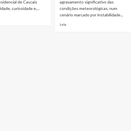
Planeado
sidencial de Cascais
agravamento significativo das
lidade, curiosidade e,...
condições meteorológicas, num
cenário marcado por instabilidade...
Read
Leia
more
a
about
Portugal
r
em
alerta
máximo
perante
agravamento
das
condições
r
meteorológicas