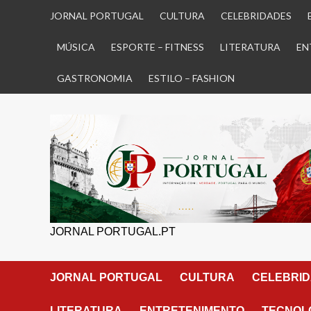
Skip
JORNAL PORTUGAL
CULTURA
CELEBRIDADES
to
content
MÚSICA
ESPORTE – FITNESS
LITERATURA
EN
GASTRONOMIA
ESTILO – FASHION
JORNAL PORTUGAL.PT
JORNAL PORTUGAL
CULTURA
CELEBRI
LITERATURA
ENTRETENIMENTO
TECNOLO