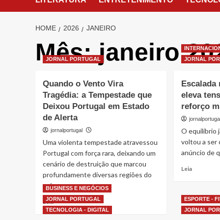
HOME
2026
JANEIRO
Mês:
janeiro 20
INTERNACIO
JORNAL PORTUGAL
JORNAL PO
Quando o Vento Vira
Escalada 
Tragédia: a Tempestade que
eleva ten
Deixou Portugal em Estado
reforço mi
de Alerta
jornalportuga
O equilíbrio 
jornalportugal
voltou a ser
Uma violenta tempestade atravessou
anúncio de q
Portugal com força rara, deixando um
cenário de destruição que marcou
Read
Leia
profundamente diversas regiões do
more
país....
about
BUSINESS E NEGÓCIOS
Escalada
JORNAL PORTUGAL
ESPORTE - F
Read
Leia
no
more
TECNOLOGIA - DIGITAL
JORNAL PO
Médio
about