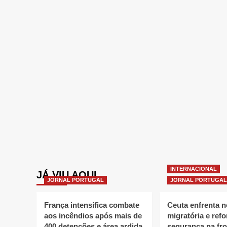
INTERNACIONAL
JÁ VIU AQUI
JORNAL PORTUGAL
JORNAL PORTUGAL
França intensifica combate
Ceuta enfrenta 
aos incêndios após mais de
migratória e refo
400 detenções e área ardida
segurança na fro