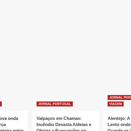
JORNAL PO
JORNAL PORTUGAL
VIAGEM
nova onda
Valpaços em Chamas:
Alentejo: A
rça
Incêndio Devasta Aldeias e
Lento onde
nteira entre
Obriga a Evacuações no
Guarda os 