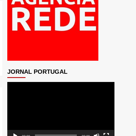
JORNAL PORTUGAL
Tocador
de
vídeo