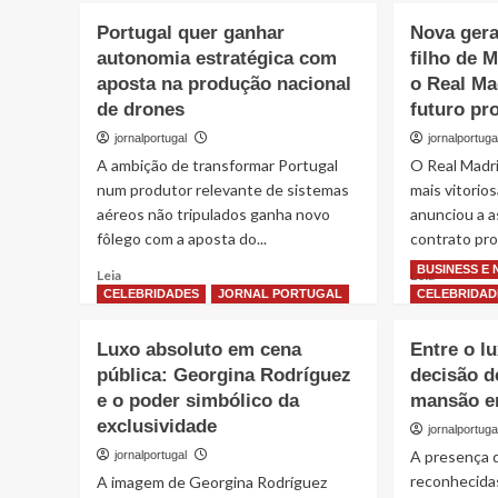
Oriente
Quando
eleva
Portugal quer ganhar
Nova gera
o
tensão
autonomia estratégica com
filho de 
Vento
global
aposta na produção nacional
Vira
o Real Ma
após
Tragédia:
de drones
futuro pr
reforço
a
militar
jornalportugal
jornalportuga
Tempestade
iraniano
A ambição de transformar Portugal
O Real Madri
que
Deixou
num produtor relevante de sistemas
mais vitorio
Portugal
aéreos não tripulados ganha novo
anunciou a a
em
fôlego com a aposta do...
contrato prof
Estado
BUSINESS E
de
Read
Read
Leia
Leia
Alerta
more
more
CELEBRIDADES
JORNAL PORTUGAL
CELEBRIDAD
about
about
Portugal
Nova
Luxo absoluto em cena
Entre o lu
quer
geração
pública: Georgina Rodríguez
decisão 
ganhar
de
e o poder simbólico da
autonomia
mansão e
talento:
estratégica
filho
exclusividade
jornalportuga
com
de
A presença d
jornalportugal
aposta
Marcelo
reconhecida
A imagem de Georgina Rodríguez
na
assina