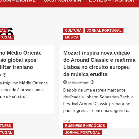
26
NAL
CULTURA
JORNAL PORTUGAL
RTUGAL
MÚSICA
no Médio Oriente
Mozart inspira nova edição
são global após
do Around Classic e reafirma
litar iraniano
Lisboa no circuito europeu
da música erudita
l
já frágil no Médio Oriente
jornalportugal
 colocado à prova com o
Depois de uma estreia marcante
ue o Exército...
dedicada a Johann Sebastian Bach, o
Festival Around Classic prepara-se
para regressar com uma segunda...
Read
Leia
more
ITNESS
BUSINESS E NEGÓCIOS
about
RTUGAL
JORNAL PORTUGAL
Mozart