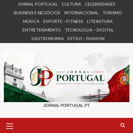
Skip
JORNAL PORTUGAL
CULTURA
CELEBRIDADES
to
BUSINESS E NEGÓCIOS
INTERNACIONAL
TURISMO
content
MÚSICA
ESPORTE – FITNESS
LITERATURA
ENTRETENIMENTO
TECNOLOGIA – DIGITAL
GASTRONOMIA
ESTILO – FASHION
JORNAL PORTUGAL.PT
Primary
Menu