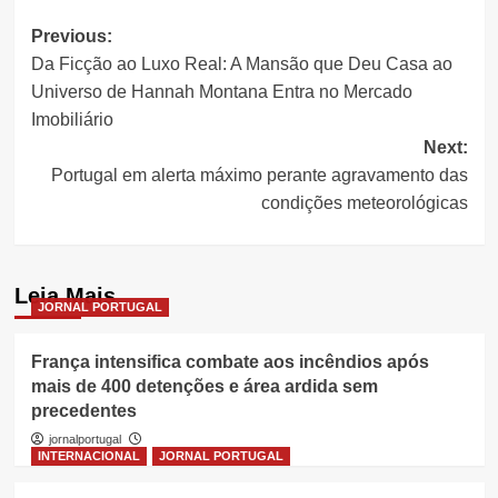
Post
Previous:
Da Ficção ao Luxo Real: A Mansão que Deu Casa ao
navigation
Universo de Hannah Montana Entra no Mercado
Imobiliário
Next:
Portugal em alerta máximo perante agravamento das
condições meteorológicas
Leia Mais
JORNAL PORTUGAL
França intensifica combate aos incêndios após
mais de 400 detenções e área ardida sem
precedentes
jornalportugal
INTERNACIONAL
JORNAL PORTUGAL