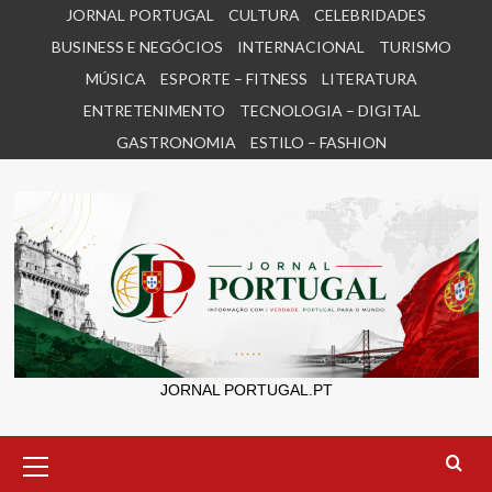
Skip
JORNAL PORTUGAL
CULTURA
CELEBRIDADES
to
BUSINESS E NEGÓCIOS
INTERNACIONAL
TURISMO
content
MÚSICA
ESPORTE – FITNESS
LITERATURA
ENTRETENIMENTO
TECNOLOGIA – DIGITAL
GASTRONOMIA
ESTILO – FASHION
JORNAL PORTUGAL.PT
Primary
Menu