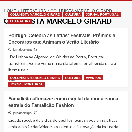
HOME
LITERATURA
COLUNISTA MARCELO GIRARD
COLUNISTA MARCELO GIRARD
CULTURA
JORNAL PORTUGAL
COLUNISTA MARCELO GIRARD
LITERATURA
Portugal Celebra as Letras: Festivais, Prémios e
Encontros que Animam o Verão Literário
jornalportugal
De Lisboa ao Algarve, de Óbidos ao Porto, Portugal
transforma-se no verão numa plataforma privilegiada para a
literatura e...
COLUNISTA MARCELO GIRARD
CULTURA
EVENTOS
Read
Leia
more
JORNAL PORTUGAL
about
Portugal
Famalicão afirma-se como capital da moda com a
Celebra
estreia do Famalicão Fashion
as
Letras:
jornalportugal
Festivais,
Cidade recebe dois dias de desfiles, exposições e iniciativas
Prémios
dedicadas à criatividade, ao talento e à inovação da indústria
e