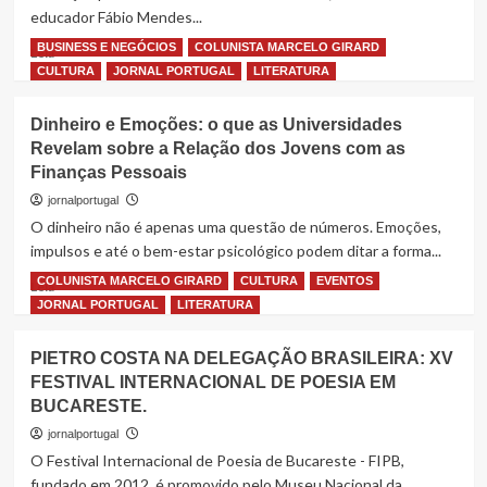
Janeiro
educador Fábio Mendes...
a
ascensão
BUSINESS E NEGÓCIOS
COLUNISTA MARCELO GIRARD
Read
Leia
literária
more
CULTURA
JORNAL PORTUGAL
LITERATURA
de
about
Divina
Fábio
Bandeira
Dinheiro e Emoções: o que as Universidades
Mendes
Revelam sobre a Relação dos Jovens com as
assina
Finanças Pessoais
“Tempo
e
jornalportugal
Estações”,
O dinheiro não é apenas uma questão de números. Emoções,
uma
impulsos e até o bem-estar psicológico podem ditar a forma...
obra
que
COLUNISTA MARCELO GIRARD
CULTURA
EVENTOS
Read
Leia
convida
more
JORNAL PORTUGAL
LITERATURA
o
about
leitor
Dinheiro
PIETRO COSTA NA DELEGAÇÃO BRASILEIRA: XV
a
e
reconciliar-
FESTIVAL INTERNACIONAL DE POESIA EM
Emoções:
se
BUCARESTE.
o
com
que
jornalportugal
o
as
O Festival Internacional de Poesia de Bucareste - FIPB,
tempo
Universidades
fundado em 2012, é promovido pelo Museu Nacional da
e