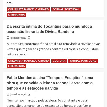
em...
à
literatura,
COLUNISTA MARCELO GIRARD
JORNAL PORTUGAL
Read
Leia
ao
more
LITERATURA
jornalismo
about
e
Brasil:
à
Da escrita íntima do Tocantins para o mundo: a
novo
produção
ascensão literária de Divina Bandeira
livro
cultural
analisa
jornalportugal
brasileira
autoridade
A literatura contemporânea brasileira tem vindo a revelar novas
do
vozes que fogem aos grandes centros editoriais e conquistam
Estado
leitores pela...
e
regras
COLUNISTA MARCELO GIRARD
CULTURA
JORNAL PORTUGAL
Read
Leia
informais
more
LITERATURA
num
about
território
Da
Fábio Mendes assina “Tempo e Estações”, uma
de
escrita
prostituição
obra que convida o leitor a reconciliar-se com o
íntima
de
tempo e as estações da vida
do
rua
Tocantins
jornalportugal
no
para
Num tempo marcado pela aceleração constante e pela
Rio
o
sensação permanente de escassez de horas, o escritor e
de
mundo: