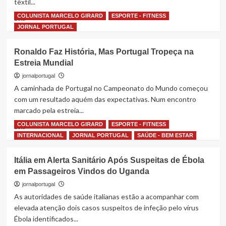
têxtil...
Encontros
que
COLUNISTA MARCELO GIRARD
ESPORTE - FITNESS
Read
Leia
Animam
more
JORNAL PORTUGAL
o
about
Verão
Famalicão
Ronaldo Faz História, Mas Portugal Tropeça na
Literário
afirma-
Estreia Mundial
se
como
jornalportugal
capital
A caminhada de Portugal no Campeonato do Mundo começou
da
com um resultado aquém das expectativas. Num encontro
moda
marcado pela estreia...
com
a
COLUNISTA MARCELO GIRARD
ESPORTE - FITNESS
Read
Leia
estreia
more
INTERNACIONAL
JORNAL PORTUGAL
SAÚDE - BEM ESTAR
do
about
Famalicão
Ronaldo
Itália em Alerta Sanitário Após Suspeitas de Ébola
Fashion
Faz
em Passageiros Vindos do Uganda
História,
Mas
jornalportugal
Portugal
As autoridades de saúde italianas estão a acompanhar com
Tropeça
elevada atenção dois casos suspeitos de infeção pelo vírus
na
Ébola identificados...
Estreia