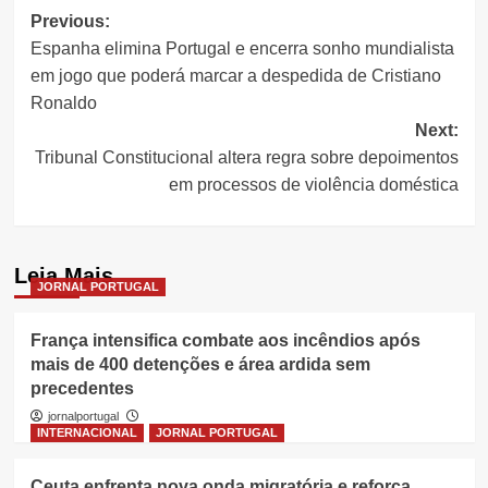
Post
Previous:
Espanha elimina Portugal e encerra sonho mundialista
navigation
em jogo que poderá marcar a despedida de Cristiano
Ronaldo
Next:
Tribunal Constitucional altera regra sobre depoimentos
em processos de violência doméstica
Leia Mais
JORNAL PORTUGAL
França intensifica combate aos incêndios após
mais de 400 detenções e área ardida sem
precedentes
jornalportugal
INTERNACIONAL
JORNAL PORTUGAL
Ceuta enfrenta nova onda migratória e reforça