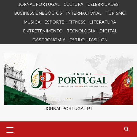
Skip
JORNAL PORTUGAL
CULTURA
CELEBRIDADES
to
BUSINESS E NEGÓCIOS
INTERNACIONAL
TURISMO
content
MÚSICA
ESPORTE – FITNESS
LITERATURA
ENTRETENIMENTO
TECNOLOGIA – DIGITAL
GASTRONOMIA
ESTILO – FASHION
JORNAL PORTUGAL.PT
Primary
Menu