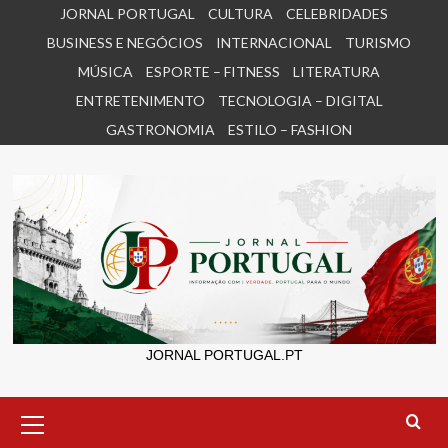
Skip
JORNAL PORTUGAL
CULTURA
CELEBRIDADES
to
BUSINESS E NEGÓCIOS
INTERNACIONAL
TURISMO
content
MÚSICA
ESPORTE – FITNESS
LITERATURA
ENTRETENIMENTO
TECNOLOGIA – DIGITAL
GASTRONOMIA
ESTILO – FASHION
JORNAL PORTUGAL.PT
Primary
Menu