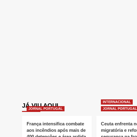
INTERNACIONAL
JÁ VIU AQUI
JORNAL PORTUGAL
JORNAL PORTUGAL
França intensifica combate
Ceuta enfrenta 
aos incêndios após mais de
migratória e refo
400 detenções e área ardida
segurança na fro