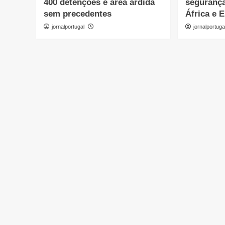
400 detenções e área ardida
segurança
sem precedentes
África e 
jornalportugal
jornalportuga