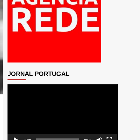
JORNAL PORTUGAL
Tocador
de
vídeo