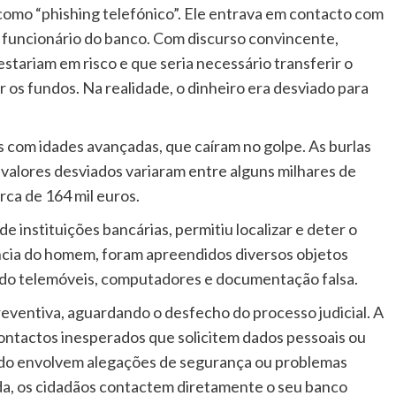
mo “phishing telefónico”. Ele entrava em contacto com
m funcionário do banco. Com discurso convincente,
stariam em risco e que seria necessário transferir o
 os fundos. Na realidade, o dinheiro era desviado para
as com idades avançadas, que caíram no golpe. As burlas
 valores desviados variaram entre alguns milhares de
rca de 164 mil euros.
 instituições bancárias, permitiu localizar e deter o
ência do homem, foram apreendidos diversos objetos
indo telemóveis, computadores e documentação falsa.
preventiva, aguardando o desfecho do processo judicial. A
contactos inesperados que solicitem dados pessoais ou
ndo envolvem alegações de segurança ou problemas
a, os cidadãos contactem diretamente o seu banco