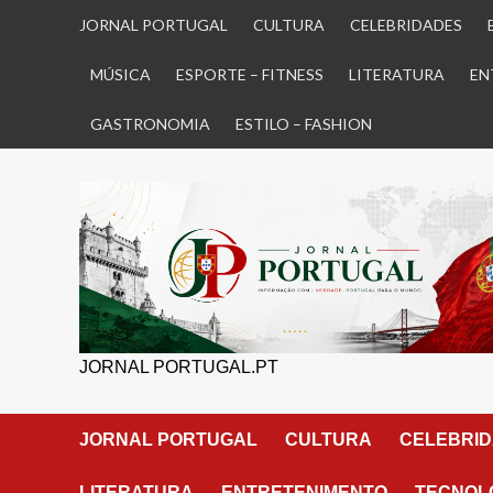
Skip
JORNAL PORTUGAL
CULTURA
CELEBRIDADES
to
content
MÚSICA
ESPORTE – FITNESS
LITERATURA
EN
GASTRONOMIA
ESTILO – FASHION
JORNAL PORTUGAL.PT
JORNAL PORTUGAL
CULTURA
CELEBRI
LITERATURA
ENTRETENIMENTO
TECNOLO