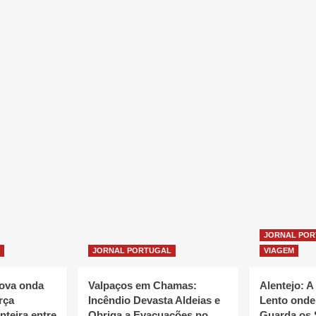
JORNAL PO
JORNAL PORTUGAL
VIAGEM
nova onda
Valpaços em Chamas:
Alentejo: A
rça
Incêndio Devasta Aldeias e
Lento onde
nteira entre
Obriga a Evacuações no
Guarda os 