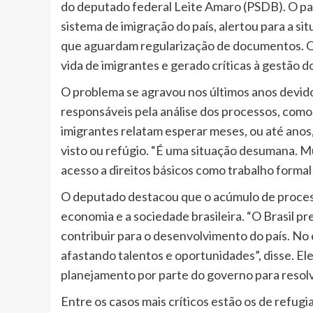
do deputado federal Leite Amaro (PSDB). O par
sistema de imigração do país, alertou para a si
que aguardam regularização de documentos. O 
vida de imigrantes e gerado críticas à gestão d
O problema se agravou nos últimos anos devido 
responsáveis pela análise dos processos, como a
imigrantes relatam esperar meses, ou até anos,
visto ou refúgio. “É uma situação desumana. M
acesso a direitos básicos como trabalho formal
O deputado destacou que o acúmulo de proces
economia e a sociedade brasileira. “O Brasil pr
contribuir para o desenvolvimento do país. No e
afastando talentos e oportunidades”, disse. Ele
planejamento por parte do governo para resol
Entre os casos mais críticos estão os de refug