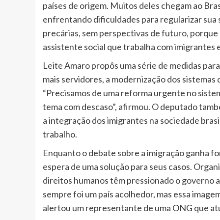
países de origem. Muitos deles chegam ao Bra
enfrentando dificuldades para regularizar sua s
precárias, sem perspectivas de futuro, porque
assistente social que trabalha com imigrantes 
Leite Amaro propôs uma série de medidas para 
mais servidores, a modernização dos sistemas d
“Precisamos de uma reforma urgente no siste
tema com descaso”, afirmou. O deputado também
a integração dos imigrantes na sociedade bras
trabalho.
Enquanto o debate sobre a imigração ganha fo
espera de uma solução para seus casos. Organ
direitos humanos têm pressionado o governo a a
sempre foi um país acolhedor, mas essa imagem
alertou um representante de uma ONG que atu