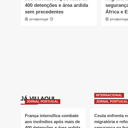
400 detenções e área ardida
segurança
sem precedentes
África e 
jornalportugal
jornalportuga
INTERNACIONAL
JÁ VIU AQUI
JORNAL PORTUGAL
JORNAL PORTUGAL
França intensifica combate
Ceuta enfrenta 
aos incêndios após mais de
migratória e refo
400 detenções e área ardida
segurança na fro