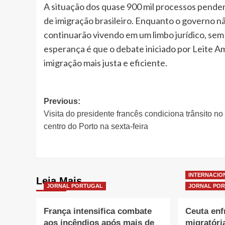
A situação dos quase 900 mil processos penden
de imigração brasileiro. Enquanto o governo n
continuarão vivendo em um limbo jurídico, sem 
esperança é que o debate iniciado por Leite Am
imigração mais justa e eficiente.
Post
Previous:
Visita do presidente francês condiciona trânsito no
navigation
centro do Porto na sexta-feira
INTERNACIO
Leia Mais
JORNAL PORTUGAL
JORNAL PO
França intensifica combate
Ceuta enf
aos incêndios após mais de
migratóri