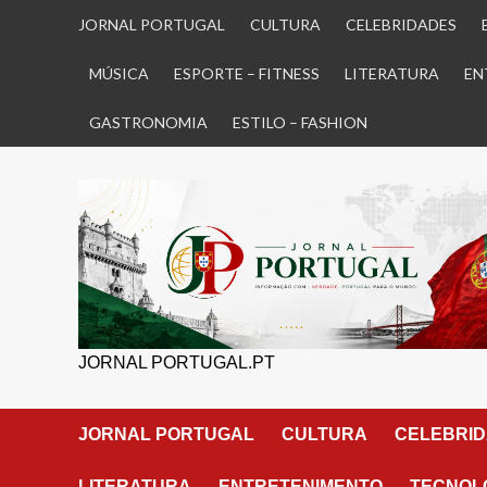
Skip
JORNAL PORTUGAL
CULTURA
CELEBRIDADES
to
content
MÚSICA
ESPORTE – FITNESS
LITERATURA
EN
GASTRONOMIA
ESTILO – FASHION
JORNAL PORTUGAL.PT
JORNAL PORTUGAL
CULTURA
CELEBRI
LITERATURA
ENTRETENIMENTO
TECNOLO