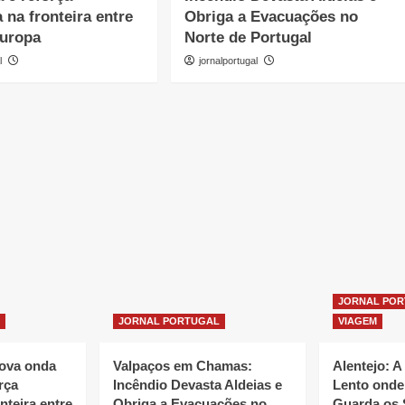
 na fronteira entre
Obriga a Evacuações no
Europa
Norte de Portugal
l
jornalportugal
JORNAL PO
JORNAL PORTUGAL
VIAGEM
nova onda
Valpaços em Chamas:
Alentejo: A
rça
Incêndio Devasta Aldeias e
Lento onde
nteira entre
Obriga a Evacuações no
Guarda os 