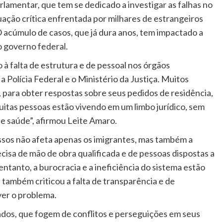
lamentar, que tem se dedicado a investigar as falhas no
tuação crítica enfrentada por milhares de estrangeiros
acúmulo de casos, que já dura anos, tem impactado a
o governo federal.
à falta de estrutura e de pessoal nos órgãos
 Polícia Federal e o Ministério da Justiça. Muitos
 para obter respostas sobre seus pedidos de residência,
uitas pessoas estão vivendo em um limbo jurídico, sem
 e saúde”, afirmou Leite Amaro.
sos não afeta apenas os imigrantes, mas também a
ecisa de mão de obra qualificada e de pessoas dispostas a
ntanto, a burocracia e a ineficiência do sistema estão
 também criticou a falta de transparência e de
ver o problema.
iados, que fogem de conflitos e perseguições em seus