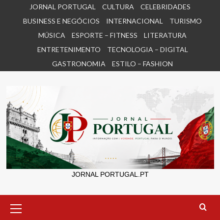
Skip
JORNAL PORTUGAL
CULTURA
CELEBRIDADES
to
BUSINESS E NEGÓCIOS
INTERNACIONAL
TURISMO
content
MÚSICA
ESPORTE – FITNESS
LITERATURA
ENTRETENIMENTO
TECNOLOGIA – DIGITAL
GASTRONOMIA
ESTILO – FASHION
JORNAL PORTUGAL.PT
Primary
Menu