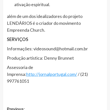
ativação espiritual.
além de um dos idealizadores do projeto
LENDÁRIOS é o criador do movimento
Empreenda Church.
SERVIÇOS
Informações: videosound@hotmail.com.br
Produção artística: Denny Brunnet
Assessoria de
Imprensa:
http://jornalportugal.com/
/ (21)
997761051
Post
Previous: