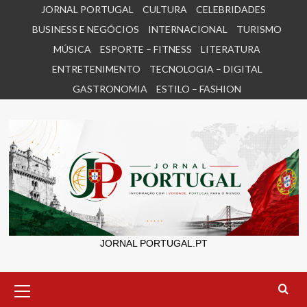
Skip
JORNAL PORTUGAL
CULTURA
CELEBRIDADES
to
BUSINESS E NEGÓCIOS
INTERNACIONAL
TURISMO
content
MÚSICA
ESPORTE – FITNESS
LITERATURA
ENTRETENIMENTO
TECNOLOGIA – DIGITAL
GASTRONOMIA
ESTILO – FASHION
JORNAL PORTUGAL.PT
Primary
Menu