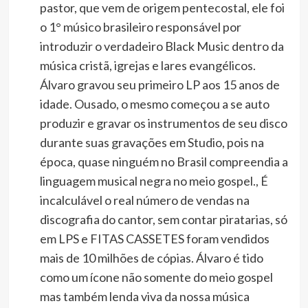
pastor, que vem de origem pentecostal, ele foi
o 1° músico brasileiro responsável por
introduzir o verdadeiro Black Music dentro da
música cristã, igrejas e lares evangélicos.
Álvaro gravou seu primeiro LP aos 15 anos de
idade. Ousado, o mesmo começou a se auto
produzir e gravar os instrumentos de seu disco
durante suas gravações em Studio, pois na
época, quase ninguém no Brasil compreendia a
linguagem musical negra no meio gospel., É
incalculável o real número de vendas na
discografia do cantor, sem contar piratarias, só
em LPS e FITAS CASSETES foram vendidos
mais de 10 milhões de cópias. Álvaro é tido
como um ícone não somente do meio gospel
mas também lenda viva da nossa música