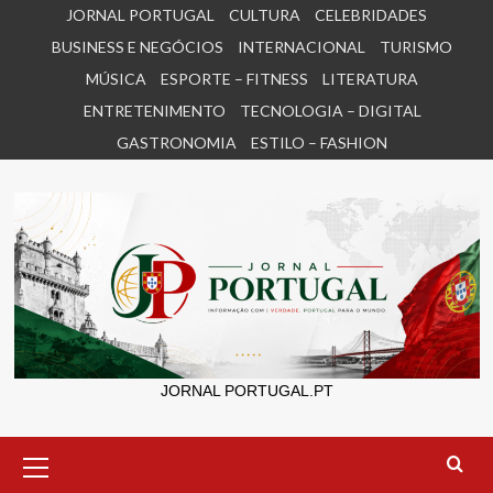
Skip
JORNAL PORTUGAL
CULTURA
CELEBRIDADES
to
BUSINESS E NEGÓCIOS
INTERNACIONAL
TURISMO
content
MÚSICA
ESPORTE – FITNESS
LITERATURA
ENTRETENIMENTO
TECNOLOGIA – DIGITAL
GASTRONOMIA
ESTILO – FASHION
JORNAL PORTUGAL.PT
Primary
Menu