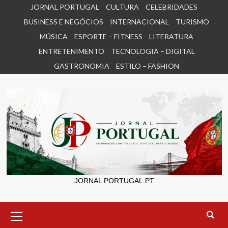
Skip
JORNAL PORTUGAL
CULTURA
CELEBRIDADES
to
BUSINESS E NEGÓCIOS
INTERNACIONAL
TURISMO
content
MÚSICA
ESPORTE – FITNESS
LITERATURA
ENTRETENIMENTO
TECNOLOGIA – DIGITAL
GASTRONOMIA
ESTILO – FASHION
JORNAL PORTUGAL.PT
Primary
Menu