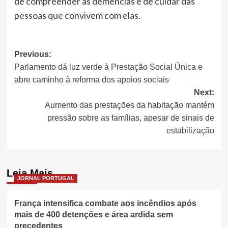
de compreender as demências e de cuidar das
pessoas que convivem com elas.
Post
Previous:
Parlamento dá luz verde à Prestação Social Única e
navigation
abre caminho à reforma dos apoios sociais
Next:
Aumento das prestações da habitação mantém
pressão sobre as famílias, apesar de sinais de
estabilização
Leia Mais
JORNAL PORTUGAL
França intensifica combate aos incêndios após
mais de 400 detenções e área ardida sem
precedentes