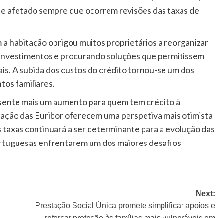
te afetado sempre que ocorrem revisões das taxas de
a habitação obrigou muitos proprietários a reorganizar
o investimentos e procurando soluções que permitissem
s. A subida dos custos do crédito tornou-se um dos
tos familiares.
resente mais um aumento para quem tem crédito à
lização das Euribor oferecem uma perspetiva mais otimista
taxas continuará a ser determinante para a evolução das
portuguesas enfrentarem um dos maiores desafios
Next:
Prestação Social Única promete simplificar apoios e
reforçar proteção às famílias mais vulneráveis em