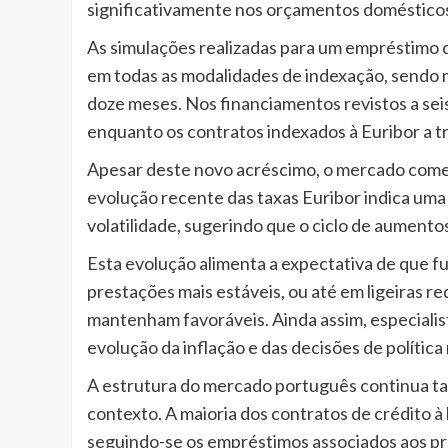
significativamente nos orçamentos doméstico
As simulações realizadas para um empréstimo
em todas as modalidades de indexação, sendo m
doze meses. Nos financiamentos revistos a sei
enquanto os contratos indexados à Euribor a 
Apesar deste novo acréscimo, o mercado começ
evolução recente das taxas Euribor indica uma
volatilidade, sugerindo que o ciclo de aumento
Esta evolução alimenta a expectativa de que f
prestações mais estáveis, ou até em ligeiras r
mantenham favoráveis. Ainda assim, especiali
evolução da inflação e das decisões de política
A estrutura do mercado português continua 
contexto. A maioria dos contratos de crédito à
seguindo-se os empréstimos associados aos pra