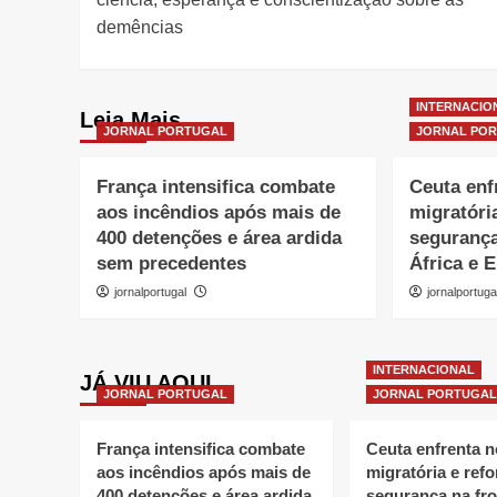
demências
INTERNACIO
Leia Mais
JORNAL PORTUGAL
JORNAL PO
França intensifica combate
Ceuta enf
aos incêndios após mais de
migratóri
400 detenções e área ardida
segurança
sem precedentes
África e 
jornalportugal
jornalportuga
INTERNACIONAL
JÁ VIU AQUI
JORNAL PORTUGAL
JORNAL PORTUGAL
França intensifica combate
Ceuta enfrenta 
aos incêndios após mais de
migratória e refo
400 detenções e área ardida
segurança na fro