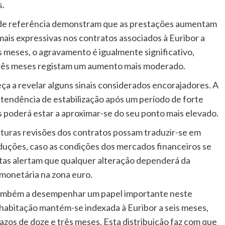
s.
 de referência demonstram que as prestações aumentam
ais expressivas nos contratos associados à Euribor a
s meses, o agravamento é igualmente significativo,
três meses registam um aumento mais moderado.
a a revelar alguns sinais considerados encorajadores. A
 tendência de estabilização após um período de forte
s poderá estar a aproximar-se do seu ponto mais elevado.
uturas revisões dos contratos possam traduzir-se em
eduções, caso as condições dos mercados financeiros se
stas alertam que qualquer alteração dependerá da
 monetária na zona euro.
também a desempenhar um papel importante neste
 habitação mantém-se indexada à Euribor a seis meses,
zos de doze e três meses. Esta distribuição faz com que