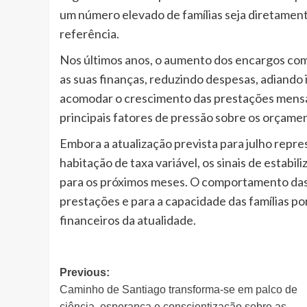
um número elevado de famílias seja diretamen
referência.
Nos últimos anos, o aumento dos encargos com 
as suas finanças, reduzindo despesas, adiand
acomodar o crescimento das prestações mensai
principais fatores de pressão sobre os orçamen
Embora a atualização prevista para julho rep
habitação de taxa variável, os sinais de estabi
para os próximos meses. O comportamento das 
prestações e para a capacidade das famílias 
financeiros da atualidade.
Post
Previous:
Caminho de Santiago transforma-se em palco de
navigation
ciência, esperança e conscientização sobre as