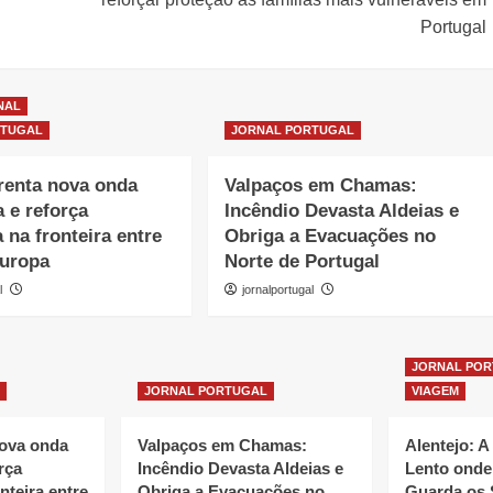
Portugal
NAL
RTUGAL
JORNAL PORTUGAL
renta nova onda
Valpaços em Chamas:
a e reforça
Incêndio Devasta Aldeias e
 na fronteira entre
Obriga a Evacuações no
Europa
Norte de Portugal
l
jornalportugal
JORNAL PO
JORNAL PORTUGAL
VIAGEM
nova onda
Valpaços em Chamas:
Alentejo: A
rça
Incêndio Devasta Aldeias e
Lento onde
nteira entre
Obriga a Evacuações no
Guarda os 