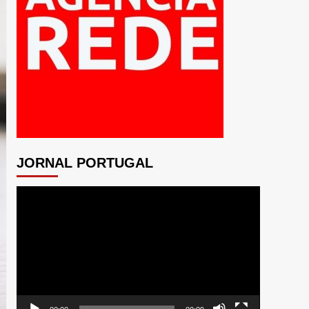
JORNAL PORTUGAL
Tocador
de
vídeo