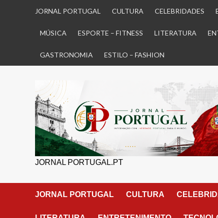
Skip
JORNAL PORTUGAL
CULTURA
CELEBRIDADES
to
content
MÚSICA
ESPORTE – FITNESS
LITERATURA
EN
GASTRONOMIA
ESTILO – FASHION
JORNAL PORTUGAL.PT
JORNAL PORTUGAL
CULTURA
CELEBRI
LITERATURA
ENTRETENIMENTO
TECNOLO