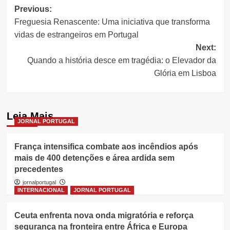
Post
Previous:
Freguesia Renascente: Uma iniciativa que transforma
navigation
vidas de estrangeiros em Portugal
Next:
Quando a história desce em tragédia: o Elevador da
Glória em Lisboa
Leia Mais
JORNAL PORTUGAL
França intensifica combate aos incêndios após
mais de 400 detenções e área ardida sem
precedentes
jornalportugal
INTERNACIONAL
JORNAL PORTUGAL
Ceuta enfrenta nova onda migratória e reforça
segurança na fronteira entre África e Europa