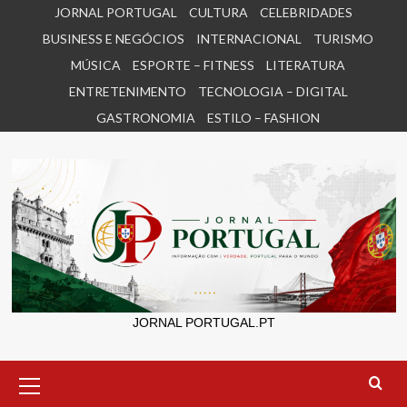
Skip
JORNAL PORTUGAL
CULTURA
CELEBRIDADES
to
BUSINESS E NEGÓCIOS
INTERNACIONAL
TURISMO
content
MÚSICA
ESPORTE – FITNESS
LITERATURA
ENTRETENIMENTO
TECNOLOGIA – DIGITAL
GASTRONOMIA
ESTILO – FASHION
JORNAL PORTUGAL.PT
Primary
Menu