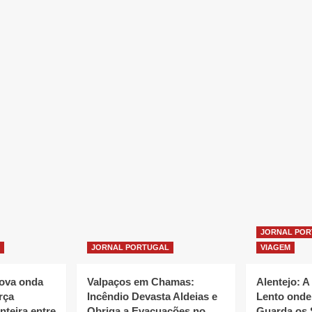
JORNAL PO
JORNAL PORTUGAL
VIAGEM
nova onda
Valpaços em Chamas:
Alentejo: A
rça
Incêndio Devasta Aldeias e
Lento onde
nteira entre
Obriga a Evacuações no
Guarda os 