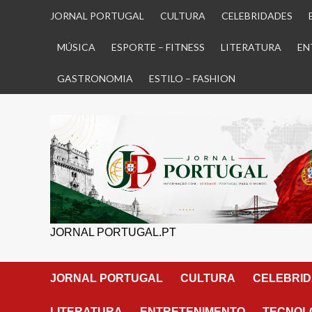
Skip
JORNAL PORTUGAL
CULTURA
CELEBRIDADES
to
content
MÚSICA
ESPORTE – FITNESS
LITERATURA
EN
GASTRONOMIA
ESTILO – FASHION
JORNAL PORTUGAL.PT
JORNAL PORTUGAL
CULTURA
CELEBRI
LITERATURA
ENTRETENIMENTO
TECNOLO