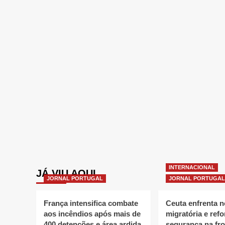
INTERNACIONAL
JÁ VIU AQUI
JORNAL PORTUGAL
JORNAL PORTUGAL
França intensifica combate
Ceuta enfrenta 
aos incêndios após mais de
migratória e refo
400 detenções e área ardida
segurança na fro