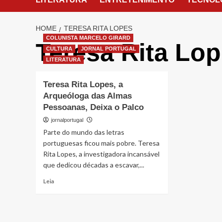
HOME
TERESA RITA LOPES
COLUNISTA MARCELO GIRARD
Teresa Rita Lo
CULTURA
JORNAL PORTUGAL
LITERATURA
Teresa Rita Lopes, a
Arqueóloga das Almas
Pessoanas, Deixa o Palco
jornalportugal
Parte do mundo das letras
portuguesas ficou mais pobre. Teresa
Rita Lopes, a investigadora incansável
que dedicou décadas a escavar,...
Read
Leia
more
about
Teresa
Rita