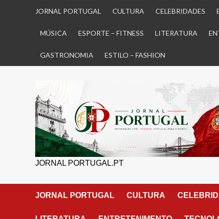
Skip
JORNAL PORTUGAL
CULTURA
CELEBRIDADES
to
content
MÚSICA
ESPORTE – FITNESS
LITERATURA
EN
GASTRONOMIA
ESTILO – FASHION
JORNAL PORTUGAL.PT
JORNAL PORTUGAL
CULTURA
CELEBRI
LITERATURA
ENTRETENIMENTO
TECNOLO