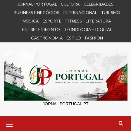
Skip
JORNAL PORTUGAL
CULTURA
CELEBRIDADES
to
BUSINESS E NEGÓCIOS
INTERNACIONAL
TURISMO
content
MÚSICA
ESPORTE – FITNESS
LITERATURA
ENTRETENIMENTO
TECNOLOGIA – DIGITAL
GASTRONOMIA
ESTILO – FASHION
JORNAL PORTUGAL.PT
Primary
Menu