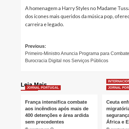
A homenagem a Harry Styles no Madame Tussaud
dos ícones mais queridos da música pop, ofere
carreira e legado.
Post
Previous:
Primeiro-Ministro Anuncia Programa para Combate
navigation
Burocracia Digital nos Serviços Públicos
INTERNACIO
Leia Mais
JORNAL PORTUGAL
JORNAL PO
França intensifica combate
Ceuta enf
aos incêndios após mais de
migratóri
400 detenções e área ardida
segurança
sem precedentes
África e 