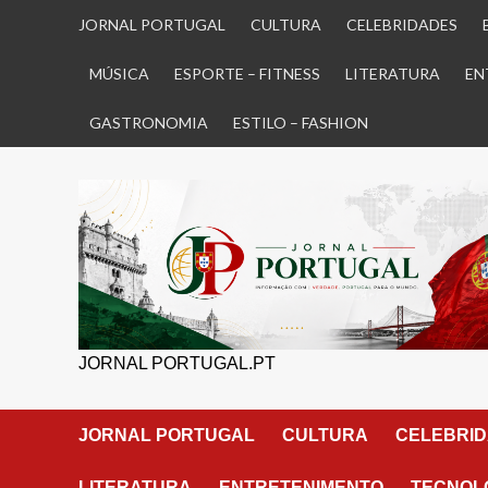
Skip
JORNAL PORTUGAL
CULTURA
CELEBRIDADES
to
content
MÚSICA
ESPORTE – FITNESS
LITERATURA
EN
GASTRONOMIA
ESTILO – FASHION
JORNAL PORTUGAL.PT
JORNAL PORTUGAL
CULTURA
CELEBRI
LITERATURA
ENTRETENIMENTO
TECNOLO