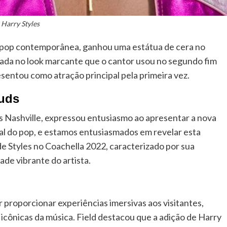
Harry Styles
a pop contemporânea, ganhou uma estátua de cera no
rada no look marcante que o cantor usou no segundo fim
sentou como atração principal pela primeira vez.
uds
s Nashville, expressou entusiasmo ao apresentar a nova
bal do pop, e estamos entusiasmados em revelar esta
k de Styles no Coachella 2022, caracterizado por sua
ade vibrante do artista.
proporcionar experiências imersivas aos visitantes,
icônicas da música. Field destacou que a adição de Harry