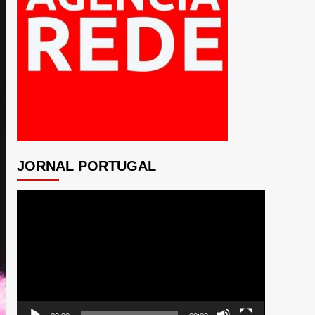
JORNAL PORTUGAL
Tocador
de
vídeo