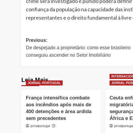
crime será investigado e punido poderá definir
confiança da população na capacidade das inst
representantes e o direito fundamental à livre
Post
Previous:
De despejado a proprietário: como esse brasileiro
navigation
conseguiu ascender no Setor Imobiliário
INTERNACIO
Leia Mais
JORNAL PORTUGAL
JORNAL PO
França intensifica combate
Ceuta enf
aos incêndios após mais de
migratóri
400 detenções e área ardida
segurança
sem precedentes
África e 
jornalportugal
jornalportuga