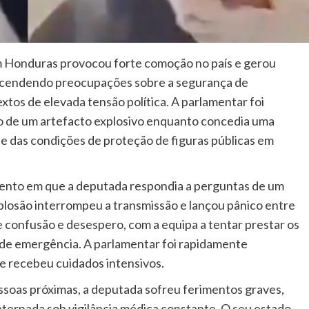
m
Honduras
provocou forte comoção no país e gerou
eacendendo preocupações sobre a segurança de
tos de elevada tensão política. A parlamentar foi
o de um artefacto explosivo enquanto concedia uma
de das condições de proteção de figuras públicas em
ento em que a deputada respondia a perguntas de um
explosão interrompeu a transmissão e lançou pânico entre
 confusão e desespero, com a equipa a tentar prestar os
 de emergência. A parlamentar foi rapidamente
e recebeu cuidados intensivos.
soas próximas, a deputada sofreu ferimentos graves,
ternada sob vigilância médica constante. O seu estado