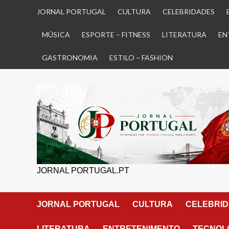
Skip
JORNAL PORTUGAL
CULTURA
CELEBRIDADES
to
content
MÚSICA
ESPORTE – FITNESS
LITERATURA
EN
GASTRONOMIA
ESTILO – FASHION
JORNAL PORTUGAL.PT
JORNAL PORTUGAL
CULTURA
CELEBRI
LITERATURA
ENTRETENIMENTO
TECNOLO