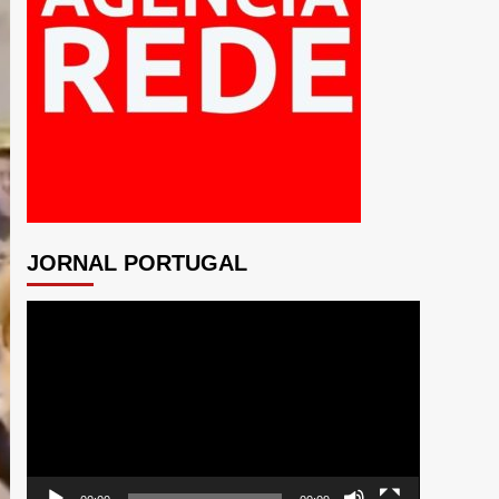
JORNAL PORTUGAL
Tocador
de
vídeo