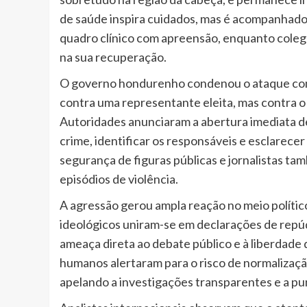
de saúde inspira cuidados, mas é acompanhado 
quadro clínico com apreensão, enquanto coleg
na sua recuperação.
O governo hondurenho condenou o ataque com 
contra uma representante eleita, mas contra 
Autoridades anunciaram a abertura imediata de
crime, identificar os responsáveis e esclarece
segurança de figuras públicas e jornalistas t
episódios de violência.
A agressão gerou ampla reação no meio político
ideológicos uniram-se em declarações de repúd
ameaça direta ao debate público e à liberdade
humanos alertaram para o risco de normalizaç
apelando a investigações transparentes e a pu