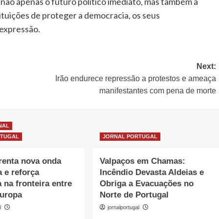
 não apenas o futuro político imediato, mas também a
ituições de proteger a democracia, os seus
 expressão.
Next:
Irão endurece repressão a protestos e ameaça
manifestantes com pena de morte
NAL
RTUGAL
JORNAL PORTUGAL
renta nova onda
Valpaços em Chamas:
a e reforça
Incêndio Devasta Aldeias e
 na fronteira entre
Obriga a Evacuações no
Europa
Norte de Portugal
l
jornalportugal