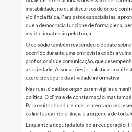
Analistas internacionais observam que o atent
instabilidade, no qual discursos de ódio e con
violência física. Para estes especialistas, a pr
que a democracia funcione de forma plena, pe
institucional e não pela força.
O episódio também reacendeu o debate sobre a
ocorrido durante uma entrevista expôs a vuln
profissionais de comunicação, que desempenha
a sociedade. Associações jornalísticas manife
exercício seguro da atividade informativa.
Nas ruas, cidadãos organizaram vigílias e manife
política. O clima é de consternação, mas també
Para muitos hondurenhos, o atentado representa
os limites da intolerância e a urgência de forta
Enquanto a deputada luta pela recuperação, 