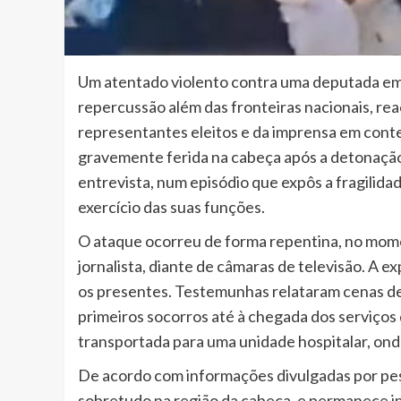
Um atentado violento contra uma deputada e
repercussão além das fronteiras nacionais, r
representantes eleitos e da imprensa em contex
gravemente ferida na cabeça após a detonaçã
entrevista, num episódio que expôs a fragilida
exercício das suas funções.
O ataque ocorreu de forma repentina, no mom
jornalista, diante de câmaras de televisão. A 
os presentes. Testemunhas relataram cenas de
primeiros socorros até à chegada dos serviços
transportada para uma unidade hospitalar, ond
De acordo com informações divulgadas por pes
sobretudo na região da cabeça, e permanece in