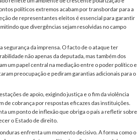
ado reflete um ambiente de crescente polarização e
frontos políticos extremos acabam por transbordar para a
oteção de representantes eleitos é essencial para garantir
rmitindo que divergências sejam resolvidas no campo
 segurança da imprensa. O facto de o ataque ter
erabilidade não apenas da deputada, mas também dos
m um papel central na mediação entre o poder político e
staram preocupação e pediram garantias adicionais para o
stações de apoio, exigindo justiça e o fim da violência
m de cobrança por respostas eficazes das instituições.
 um ponto de inflexão que obriga o país a refletir sobre
lecer o Estado de direito.
Honduras enfrenta um momento decisivo. A forma como o