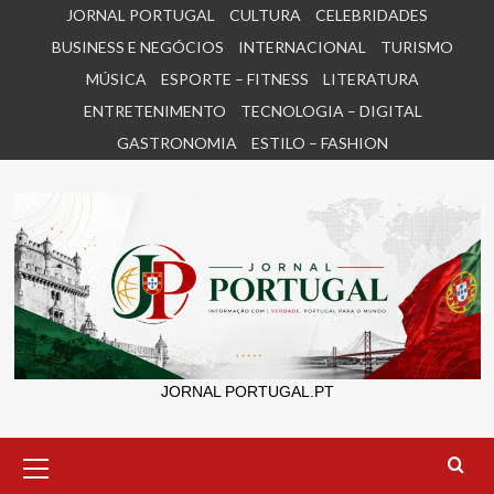
Skip
JORNAL PORTUGAL
CULTURA
CELEBRIDADES
to
BUSINESS E NEGÓCIOS
INTERNACIONAL
TURISMO
content
MÚSICA
ESPORTE – FITNESS
LITERATURA
ENTRETENIMENTO
TECNOLOGIA – DIGITAL
GASTRONOMIA
ESTILO – FASHION
JORNAL PORTUGAL.PT
Primary
Menu