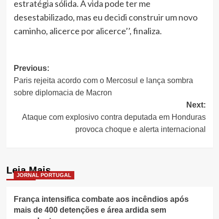
estratégia sólida. A vida pode ter me
desestabilizado, mas eu decidi construir um novo
caminho, alicerce por alicerce’’, finaliza.
Post
Previous:
Paris rejeita acordo com o Mercosul e lança sombra
navigation
sobre diplomacia de Macron
Next:
Ataque com explosivo contra deputada em Honduras
provoca choque e alerta internacional
Leia Mais
JORNAL PORTUGAL
França intensifica combate aos incêndios após
mais de 400 detenções e área ardida sem