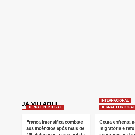
INTERNACIONAL
JÁ VIU AQUI
JORNAL PORTUGAL
JORNAL PORTUGAL
França intensifica combate
Ceuta enfrenta 
aos incêndios após mais de
migratória e refo
400 detenções e área ardida
segurança na fro