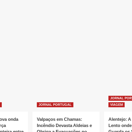
JORNAL PO
JORNAL PORTUGAL
VIAGEM
nova onda
Valpaços em Chamas:
Alentejo: A
rça
Incêndio Devasta Aldeias e
Lento onde
nteira entre
Obriga a Evacuações no
Guarda os 