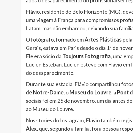
após o desaparecimento do profissional ser r
Flávio, residente de Belo Horizonte (MG), deve
uma viagem à França para compromissos profissi
Latam, mas não embarcou, deixando sua famíli
O fotógrafo, formado em
Artes Plásticas
pela
Gerais, estava em Paris desde o dia 1º de nove
Ele era sócio da
Toujours Fotografia
, uma emp
Lucien Esteban. Lucien esteve com Flávio em P
do desaparecimento.
Durante sua estadia, Flávio compartilhou fotos
de Notre-Dame
, o
Museu do Louvre
, a
Pont d
sociais foi em 25 de novembro, um dia antes 
ao Museu do Louvre.
Nos stories do Instagram, Flávio também regi
Alex
, que, segundo a família, foi a pessoa re