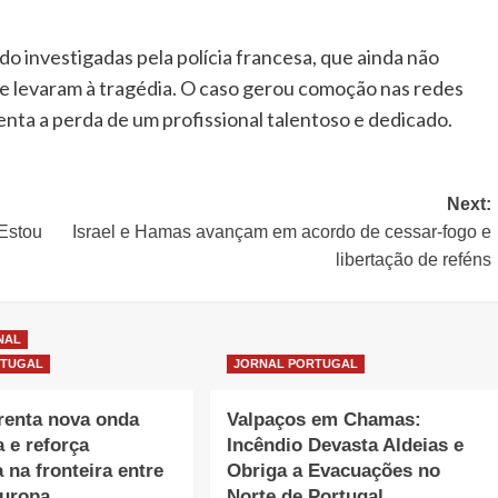
do investigadas pela polícia francesa, que ainda não
e levaram à tragédia. O caso gerou comoção nas redes
enta a perda de um profissional talentoso e dedicado.
Next:
Estou
Israel e Hamas avançam em acordo de cessar-fogo e
libertação de reféns
NAL
RTUGAL
JORNAL PORTUGAL
renta nova onda
Valpaços em Chamas:
a e reforça
Incêndio Devasta Aldeias e
 na fronteira entre
Obriga a Evacuações no
Europa
Norte de Portugal