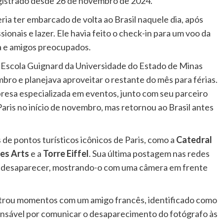
egistrado desde 26 de novembro de 2024.
ria ter embarcado de volta ao Brasil naquele dia, após
onais e lazer. Ele havia feito o check-in para um voo da
a e amigos preocupados.
 Escola Guignard da Universidade do Estado de Minas
mbro e planejava aproveitar o restante do mês para férias.
resa especializada em eventos, junto com seu parceiro
aris no início de novembro, mas retornou ao Brasil antes
 de pontos turísticos icônicos de Paris, como a
Catedral
es Arts
e a
Torre Eiffel
. Sua última postagem nas redes
de desaparecer, mostrando-o com uma câmera em frente
strou momentos com um amigo francês, identificado como
sponsável por comunicar o desaparecimento do fotógrafo às