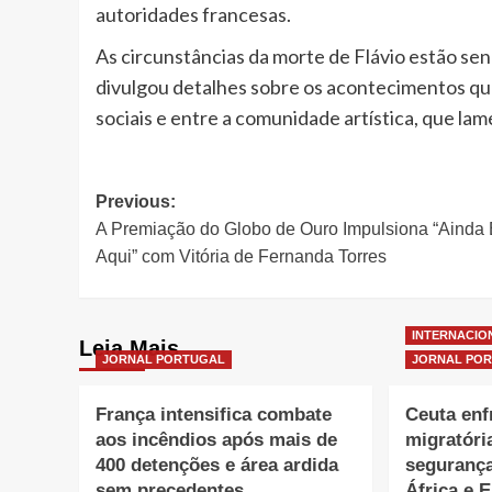
autoridades francesas.
As circunstâncias da morte de Flávio estão sen
divulgou detalhes sobre os acontecimentos qu
sociais e entre a comunidade artística, que lam
Post
Previous:
A Premiação do Globo de Ouro Impulsiona “Ainda 
navigation
Aqui” com Vitória de Fernanda Torres
INTERNACIO
Leia Mais
JORNAL PORTUGAL
JORNAL PO
França intensifica combate
Ceuta enf
aos incêndios após mais de
migratóri
400 detenções e área ardida
segurança
sem precedentes
África e 