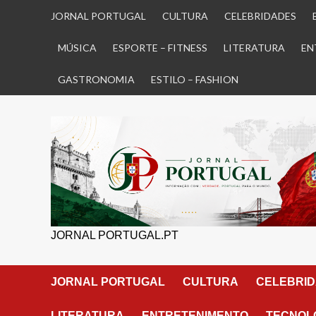
Skip
JORNAL PORTUGAL
CULTURA
CELEBRIDADES
to
content
MÚSICA
ESPORTE – FITNESS
LITERATURA
EN
GASTRONOMIA
ESTILO – FASHION
JORNAL PORTUGAL.PT
JORNAL PORTUGAL
CULTURA
CELEBRI
LITERATURA
ENTRETENIMENTO
TECNOLO