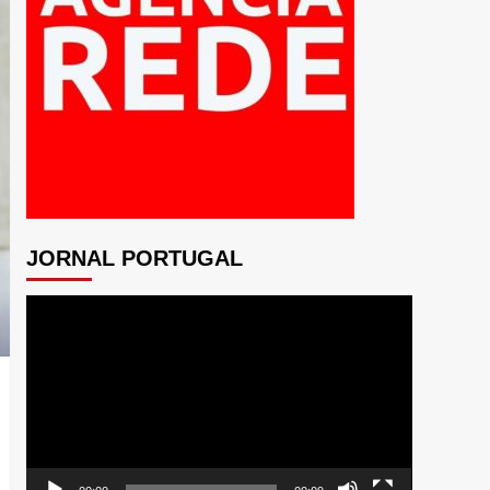
JORNAL PORTUGAL
Tocador
de
vídeo