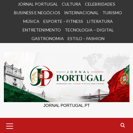
Skip
JORNAL PORTUGAL
CULTURA
CELEBRIDADES
to
BUSINESS E NEGÓCIOS
INTERNACIONAL
TURISMO
content
MÚSICA
ESPORTE – FITNESS
LITERATURA
ENTRETENIMENTO
TECNOLOGIA – DIGITAL
GASTRONOMIA
ESTILO – FASHION
JORNAL PORTUGAL.PT
Primary
Menu