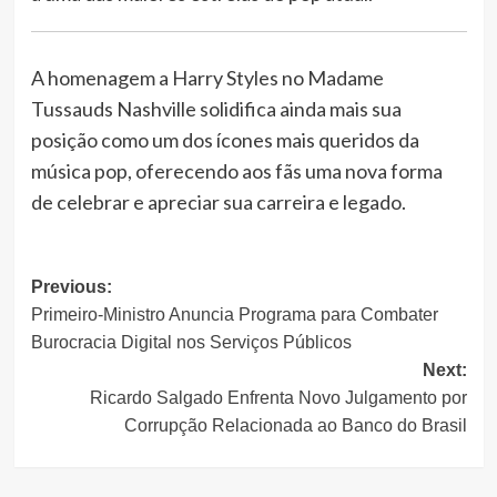
A homenagem a Harry Styles no Madame
Tussauds Nashville solidifica ainda mais sua
posição como um dos ícones mais queridos da
música pop, oferecendo aos fãs uma nova forma
de celebrar e apreciar sua carreira e legado.
Post
Previous:
Primeiro-Ministro Anuncia Programa para Combater
navigation
Burocracia Digital nos Serviços Públicos
Next:
Ricardo Salgado Enfrenta Novo Julgamento por
Corrupção Relacionada ao Banco do Brasil