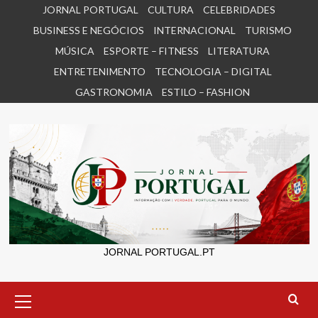
Skip
JORNAL PORTUGAL
CULTURA
CELEBRIDADES
to
BUSINESS E NEGÓCIOS
INTERNACIONAL
TURISMO
content
MÚSICA
ESPORTE – FITNESS
LITERATURA
ENTRETENIMENTO
TECNOLOGIA – DIGITAL
GASTRONOMIA
ESTILO – FASHION
JORNAL PORTUGAL.PT
Primary
Menu