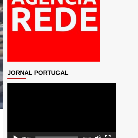
JORNAL PORTUGAL
Tocador
de
vídeo