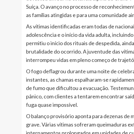
Suíça. O avanço no processo de reconhecimen
as famílias atingidas e para uma comunidade a
As vítimas identificadas eram todas de naciona
adolescência e o início da vida adulta, incluind
permitiu o início dos rituais de despedida, ai
brutalidade do ocorrido. A juventude das vítim
interrompeu vidas em pleno começo de trajetór
O fogo deflagrou durante uma noite de celebr
instantes, as chamas espalharam-se rapidame
de fumo que dificultou a evacuação. Testemun
pânico, com clientes a tentarem encontrar saída
fuga quase impossível.
O balanço provisório aponta para dezenas de 
grave. Várias vítimas sofreram queimaduras ext
internamentos prolongados em unidades de cui