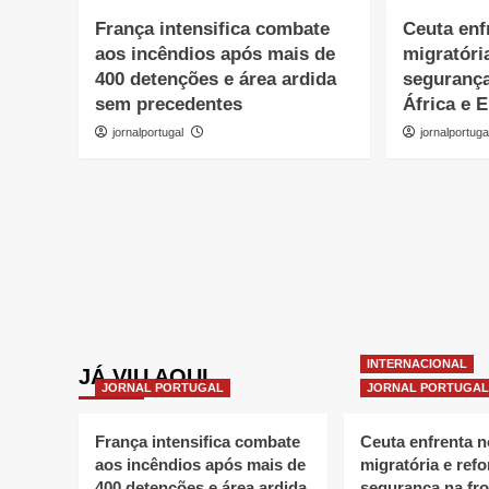
França intensifica combate
Ceuta enf
aos incêndios após mais de
migratóri
400 detenções e área ardida
segurança
sem precedentes
África e 
jornalportugal
jornalportuga
INTERNACIONAL
JÁ VIU AQUI
JORNAL PORTUGAL
JORNAL PORTUGAL
França intensifica combate
Ceuta enfrenta 
aos incêndios após mais de
migratória e refo
400 detenções e área ardida
segurança na fro