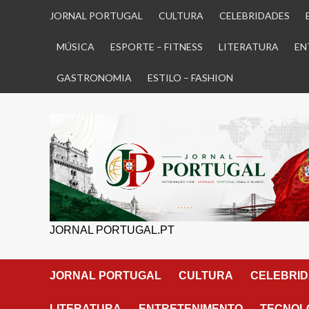
Skip
JORNAL PORTUGAL
CULTURA
CELEBRIDADES
to
content
MÚSICA
ESPORTE – FITNESS
LITERATURA
EN
GASTRONOMIA
ESTILO – FASHION
JORNAL PORTUGAL.PT
JORNAL PORTUGAL
CULTURA
CELEBRI
LITERATURA
ENTRETENIMENTO
TECNOLO