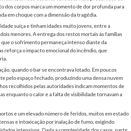
to dos corpos marca um momento de dor profunda para
inda em choque com a dimensão da tragédia.
lidade suíça e tinham idades muito jovens, entre a
o dois menores. A entrega dos restos mortais às famílias
nda que o sofrimento permaneça intenso diante da
as reforça o impacto emocional do incêndio, que
ia.
ação, quando o bar se encontrava lotado. Em poucos
nte pelo espaço fechado, produzindo uma densa nuvem
hos recolhidos pelas autoridades indicam momentos de
s enquanto o calor e a falta de visibilidade tornavam a
mortos e um elevado número de feridos, muitos em estado
ensas e intoxicação por inalação de fumo, exigindo
dados intensivos. Dada a complexidade dos casos, parte