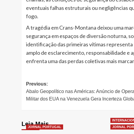
eventuais falhas estruturais ou negligências 
fogo.
A tragédia em Crans-Montana deixou uma marc
segurança em espaços de diversão noturna, sob
identificação das primeiras vítimas represent
amplo de esclarecimento, responsabilidade e a
enfrenta uma das perdas coletivas mais marcan
Post
Previous:
Abalo Geopolítico nas Américas: Anúncio de Oper
navigation
Militar dos EUA na Venezuela Gera Incerteza Glob
INTERNACIO
Leia Mais
JORNAL PORTUGAL
JORNAL PO