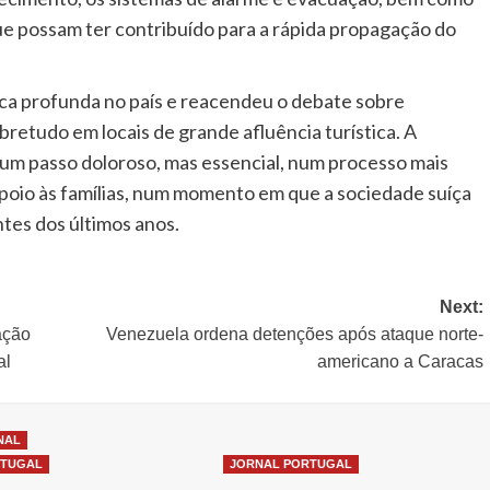
que possam ter contribuído para a rápida propagação do
a profunda no país e reacendeu o debate sobre
retudo em locais de grande afluência turística. A
a um passo doloroso, mas essencial, num processo mais
poio às famílias, num momento em que a sociedade suíça
tes dos últimos anos.
Next:
ação
Venezuela ordena detenções após ataque norte-
al
americano a Caracas
NAL
RTUGAL
JORNAL PORTUGAL