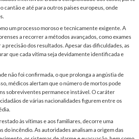
 do cantão e até para outros países europeus, onde
s.
 como um processo moroso e tecnicamente exigente. A
forenses a recorrer a métodos avançados, como exames
r a precisão dos resultados. Apesar das dificuldades, as
rar que cada vítima seja devidamente identificada e
ade não foi confirmada, o que prolonga a angústia de
sso, médicos alertam que o número de mortos pode
uns sobreviventes permanece instável. O caráter
e cidadãos de várias nacionalidades figurem entre os
édia.
estado às vítimas e aos familiares, decorre uma
s do incêndio. As autoridades analisam a origem das
ecimento, os sistemas de alarme e evacuação, bem como