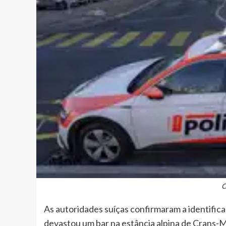
C
As autoridades suíças confirmaram a identifica
devastou um bar na estância alpina de Crans-M