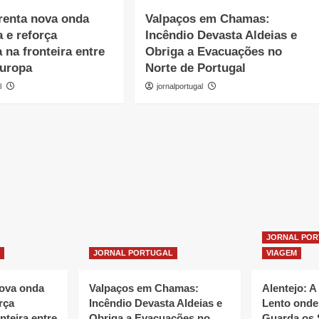
renta nova onda
Valpaços em Chamas:
a e reforça
Incêndio Devasta Aldeias e
 na fronteira entre
Obriga a Evacuações no
Europa
Norte de Portugal
l
jornalportugal
JORNAL PO
JORNAL PORTUGAL
VIAGEM
nova onda
Valpaços em Chamas:
Alentejo: A
rça
Incêndio Devasta Aldeias e
Lento onde
nteira entre
Obriga a Evacuações no
Guarda os 