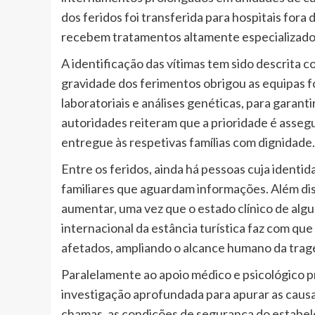
dos feridos foi transferida para hospitais fora
recebem tratamentos altamente especializado
A identificação das vítimas tem sido descrita
gravidade dos ferimentos obrigou as equipas 
laboratoriais e análises genéticas, para garanti
autoridades reiteram que a prioridade é assegu
entregue às respetivas famílias com dignidade.
Entre os feridos, ainda há pessoas cuja identid
familiares que aguardam informações. Além di
aumentar, uma vez que o estado clínico de alg
internacional da estância turística faz com qu
afetados, ampliando o alcance humano da trag
Paralelamente ao apoio médico e psicológico pr
investigação aprofundada para apurar as causa
chamas, as condições de segurança do estabel