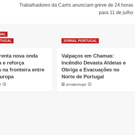
Trabalhadores da Carris anunciam greve de 24 horas
para 11 de julho
NAL
RTUGAL
JORNAL PORTUGAL
renta nova onda
Valpaços em Chamas:
a e reforça
Incêndio Devasta Aldeias e
 na fronteira entre
Obriga a Evacuações no
Europa
Norte de Portugal
l
jornalportugal