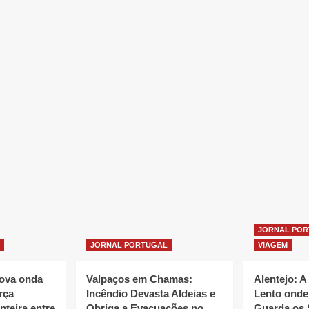
JORNAL PO
JORNAL PORTUGAL
VIAGEM
nova onda
Valpaços em Chamas:
Alentejo: A
rça
Incêndio Devasta Aldeias e
Lento onde
nteira entre
Obriga a Evacuações no
Guarda os 