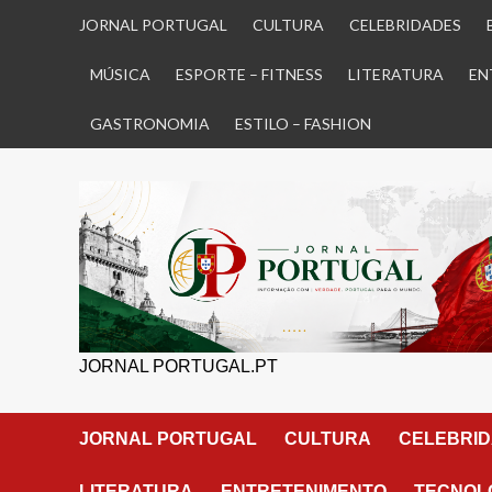
Skip
JORNAL PORTUGAL
CULTURA
CELEBRIDADES
to
content
MÚSICA
ESPORTE – FITNESS
LITERATURA
EN
GASTRONOMIA
ESTILO – FASHION
JORNAL PORTUGAL.PT
JORNAL PORTUGAL
CULTURA
CELEBRI
LITERATURA
ENTRETENIMENTO
TECNOLO