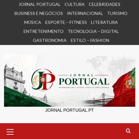
Skip
JORNAL PORTUGAL
CULTURA
CELEBRIDADES
to
BUSINESS E NEGÓCIOS
INTERNACIONAL
TURISMO
content
MÚSICA
ESPORTE – FITNESS
LITERATURA
ENTRETENIMENTO
TECNOLOGIA – DIGITAL
GASTRONOMIA
ESTILO – FASHION
JORNAL PORTUGAL.PT
Primary
Menu