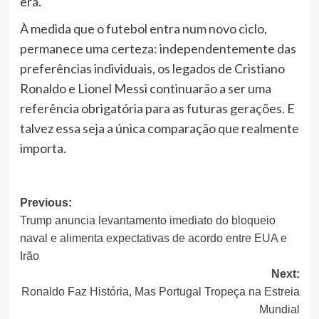
era.
À medida que o futebol entra num novo ciclo,
permanece uma certeza: independentemente das
preferências individuais, os legados de Cristiano
Ronaldo e Lionel Messi continuarão a ser uma
referência obrigatória para as futuras gerações. E
talvez essa seja a única comparação que realmente
importa.
Post
Previous:
Trump anuncia levantamento imediato do bloqueio
navigation
naval e alimenta expectativas de acordo entre EUA e
Irão
Next:
Ronaldo Faz História, Mas Portugal Tropeça na Estreia
Mundial