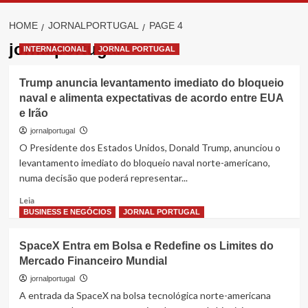
HOME
JORNALPORTUGAL
PAGE 4
jornalportugal
INTERNACIONAL
JORNAL PORTUGAL
Trump anuncia levantamento imediato do bloqueio
naval e alimenta expectativas de acordo entre EUA
e Irão
jornalportugal
O Presidente dos Estados Unidos, Donald Trump, anunciou o
levantamento imediato do bloqueio naval norte-americano,
numa decisão que poderá representar...
Read
Leia
more
BUSINESS E NEGÓCIOS
JORNAL PORTUGAL
about
Trump
SpaceX Entra em Bolsa e Redefine os Limites do
anuncia
Mercado Financeiro Mundial
levantamento
imediato
jornalportugal
do
A entrada da SpaceX na bolsa tecnológica norte-americana
bloqueio