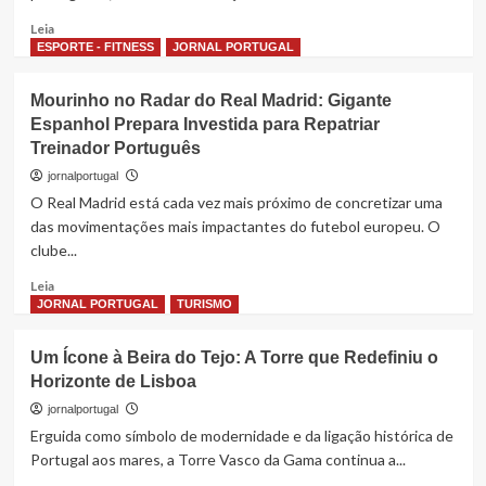
de
Read
Leia
Jovem
more
ESPORTE - FITNESS
JORNAL PORTUGAL
Médio
about
Kosovar
Portugal
Mourinho no Radar do Real Madrid: Gigante
em
Espanhol Prepara Investida para Repatriar
Suspenso:
Treinador Português
Contestação
Laboral
jornalportugal
Leva
O Real Madrid está cada vez mais próximo de concretizar uma
Milhares
das movimentações mais impactantes do futebol europeu. O
às
clube...
Ruas
e
Read
Leia
Paralisa
more
JORNAL PORTUGAL
TURISMO
Serviços
about
Essenciais
Mourinho
Um Ícone à Beira do Tejo: A Torre que Redefiniu o
no
Horizonte de Lisboa
Radar
do
jornalportugal
Real
Erguida como símbolo de modernidade e da ligação histórica de
Madrid:
Portugal aos mares, a Torre Vasco da Gama continua a...
Gigante