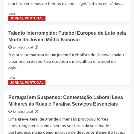
mortos, centenas de feridos e danos significativos em várias...
Mundial
e
Read
Leia
teme
more
JORNAL PORTUGAL
prejuízos
about
para
Mindanau
Talento Interrompido: Futebol Europeu de Luto pela
os
em
seus
Morte de Jovem Médio Kosovar
Ruínas:
adeptos
Sismo
jornalportugal
Violento
A morte prematura de um jovem futebolista de Kosovo abalou
Provoca
o panorama desportivo europeu e mergulhou o futebol do
Mortes,
país...
Destruição
e
Read
Leia
Horas
more
JORNAL PORTUGAL
de
about
Angústia
Talento
Portugal em Suspenso: Contestação Laboral Leva
nas
Interrompido:
Filipinas
Milhares às Ruas e Paralisa Serviços Essenciais
Futebol
Europeu
jornalportugal
de
Uma greve geral de grande dimensão provocou fortes
Luto
constrangimentos em diversos sectores da sociedade
pela
portuguesa, numa demonstração de descontentamento face...
Morte