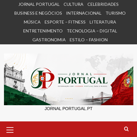
Skip
JORNAL PORTUGAL
CULTURA
CELEBRIDADES
to
BUSINESS E NEGÓCIOS
INTERNACIONAL
TURISMO
content
MÚSICA
ESPORTE – FITNESS
LITERATURA
ENTRETENIMENTO
TECNOLOGIA – DIGITAL
GASTRONOMIA
ESTILO – FASHION
JORNAL PORTUGAL.PT
Primary
Menu