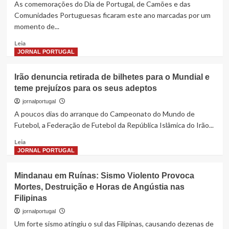
As comemorações do Dia de Portugal, de Camões e das
dos
Comunidades Portuguesas ficaram este ano marcadas por um
deputados
momento de...
para
reforçar
Read
Leia
contenção
more
JORNAL PORTUGAL
da
about
despesa
Açores
pública
Irão denuncia retirada de bilhetes para o Mundial e
recebem
teme prejuízos para os seus adeptos
celebrações
do
jornalportugal
Dia
A poucos dias do arranque do Campeonato do Mundo de
de
Futebol, a Federação de Futebol da República Islâmica do Irão...
Portugal
marcadas
Read
Leia
por
more
JORNAL PORTUGAL
homenagem
about
à
Irão
Mindanau em Ruínas: Sismo Violento Provoca
Universidade
denuncia
Mortes, Destruição e Horas de Angústia nas
dos
retirada
Açores
Filipinas
de
bilhetes
jornalportugal
para
Um forte sismo atingiu o sul das Filipinas, causando dezenas de
o