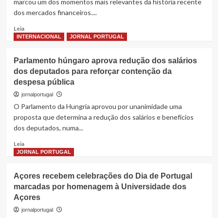
marcou um dos momentos mais relevantes da história recente
naval
dos mercados financeiros....
e
alimenta
Read
Leia
expectativas
more
INTERNACIONAL
JORNAL PORTUGAL
de
about
acordo
SpaceX
Parlamento húngaro aprova redução dos salários
entre
Entra
EUA
dos deputados para reforçar contenção da
em
e
despesa pública
Bolsa
Irão
e
jornalportugal
Redefine
O Parlamento da Hungria aprovou por unanimidade uma
os
proposta que determina a redução dos salários e benefícios
Limites
dos deputados, numa...
do
Mercado
Read
Leia
Financeiro
more
JORNAL PORTUGAL
Mundial
about
Parlamento
Açores recebem celebrações do Dia de Portugal
húngaro
marcadas por homenagem à Universidade dos
aprova
Açores
redução
dos
jornalportugal
salários