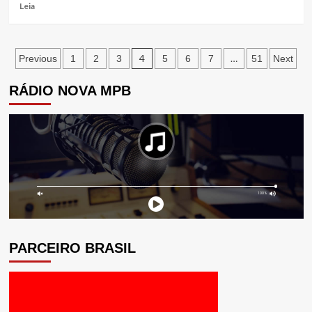
Espanhol
Read
Leia
Prepara
more
Investida
about
para
Um
Navegação
Repatriar
Ícone
4
…
Previous
1
2
3
5
6
7
51
Next
Treinador
à
por
Português
Beira
RÁDIO NOVA MPB
do
posts
Tejo:
A
Torre
que
Redefiniu
o
Horizonte
de
Lisboa
PARCEIRO BRASIL