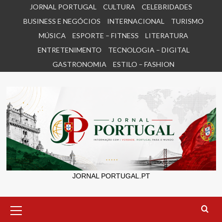
Skip
JORNAL PORTUGAL
CULTURA
CELEBRIDADES
to
BUSINESS E NEGÓCIOS
INTERNACIONAL
TURISMO
content
MÚSICA
ESPORTE – FITNESS
LITERATURA
ENTRETENIMENTO
TECNOLOGIA – DIGITAL
GASTRONOMIA
ESTILO – FASHION
JORNAL PORTUGAL.PT
Primary
Menu