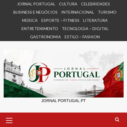
Skip
JORNAL PORTUGAL
CULTURA
CELEBRIDADES
to
BUSINESS E NEGÓCIOS
INTERNACIONAL
TURISMO
content
MÚSICA
ESPORTE – FITNESS
LITERATURA
ENTRETENIMENTO
TECNOLOGIA – DIGITAL
GASTRONOMIA
ESTILO – FASHION
JORNAL PORTUGAL.PT
Primary
Menu