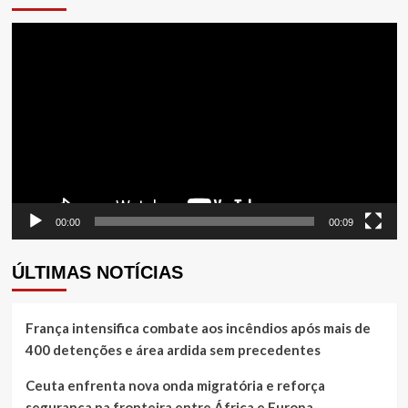
Tocador
de
vídeo
00:00
00:09
ÚLTIMAS NOTÍCIAS
França intensifica combate aos incêndios após mais de
400 detenções e área ardida sem precedentes
Ceuta enfrenta nova onda migratória e reforça
segurança na fronteira entre África e Europa