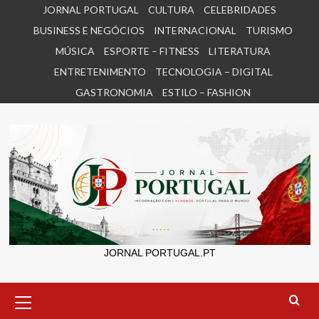
Skip
JORNAL PORTUGAL
CULTURA
CELEBRIDADES
to
BUSINESS E NEGÓCIOS
INTERNACIONAL
TURISMO
content
MÚSICA
ESPORTE – FITNESS
LITERATURA
ENTRETENIMENTO
TECNOLOGIA – DIGITAL
GASTRONOMIA
ESTILO – FASHION
JORNAL PORTUGAL.PT
Primary
Menu