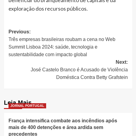
beneficiar do branqueamento de capitais e da
exploração dos recursos públicos.
Post
Previous:
Três empresas brasileiras roubam a cena no Web
navigation
Summit Lisboa 2024: saúde, tecnologia e
sustentabilidade com impacto global
Next:
José Castelo Branco é Acusado de Violência
Doméstica Contra Betty Grafstein
Leia Mais
JORNAL PORTUGAL
França intensifica combate aos incêndios após
mais de 400 detenções e área ardida sem
precedentes